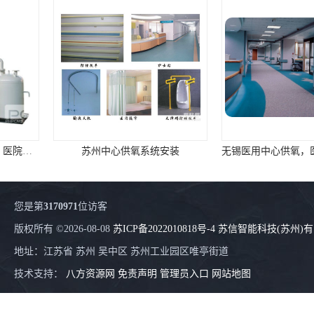
苏州中心供氧系统安装
无锡
您是第
3170971
位访客
版权所有 ©2026-08-08
苏ICP备2022010818号-4
苏信智能科技(苏州)
地址：江苏省 苏州 吴中区 苏州工业园区唯亭街道
技术支持：
八方资源网
免责声明
管理员入口
网站地图