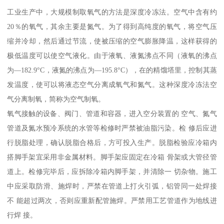
工业生产中，大规模制取氧气的方法是深度冷冻法。空气中含有约
20％的氧气，其余主要是氮气。为了得到高纯度的氧气，将空气压
缩并冷却，然后通过节流，使被压缩的空气膨胀降温，这样获得的
极低温度可以使空气液化。由于液氧、液氮沸点不同（液氧的沸点
为—182.9°C，液氮的沸点为—195.8°C），在的精馏塔里，控制其蒸
发温度，使可以将液态空气分离成氧气和氮气。这种深度冷冻法空
气分离制氧，简称为空气制氧。
氧气接触的设备、阀门、管道和容器，进入空分装置的 空气、氮气
管道及氮水预冷系统的水管等检修时严禁被油脂污染。检 修后应进
行脱脂处理，确认脱脂合格后，方可投入生产。脱脂检验应冷箱内
搭脚手架宜采用非金属材料。脚手架应固定在冷箱 骨架或大管径管
道上。检修完毕后，应拆除冷箱内脚手架，并清除一 切杂物。施工
中应采取防滑、施焊时，严禁在管道上打火引弧，铝管同一处焊接
不 能超过两次，否则应重新配管施焊。严禁用工艺管道作为地线进
行焊 接。