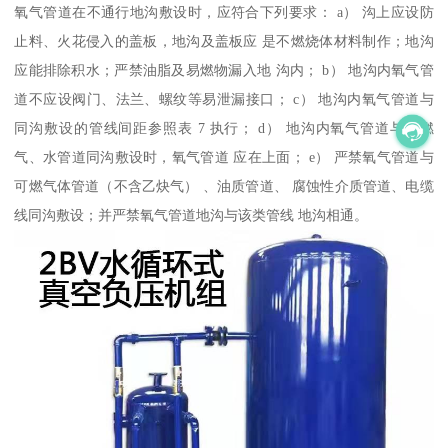
氧气管道在不通行地沟敷设时，应符合下列要求： a） 沟上应设防
止料、火花侵入的盖板，地沟及盖板应 是不燃烧体材料制作；地沟
应能排除积水；严禁油脂及易燃物漏入地 沟内； b） 地沟内氧气管
道不应设阀门、法兰、螺纹等易泄漏接口； c） 地沟内氧气管道与
同沟敷设的管线间距参照表 7 执行； d） 地沟内氧气管道与非燃
气、水管道同沟敷设时，氧气管道 应在上面； e） 严禁氧气管道与
可燃气体管道（不含乙炔气） 、油质管道、 腐蚀性介质管道、电缆
线同沟敷设；并严禁氧气管道地沟与该类管线 地沟相通。