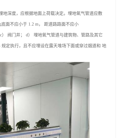
 埋地深度，应根据地面上荷载决定。埋地氧气管道应敷
面不应小于 1.2 m， 距道路路面不应小
 c） 阀门井； d） 埋地氧气管道与建筑物、管路及其它
8 规定执行，且不应埋设在露天堆场下面或穿过烟道和 地