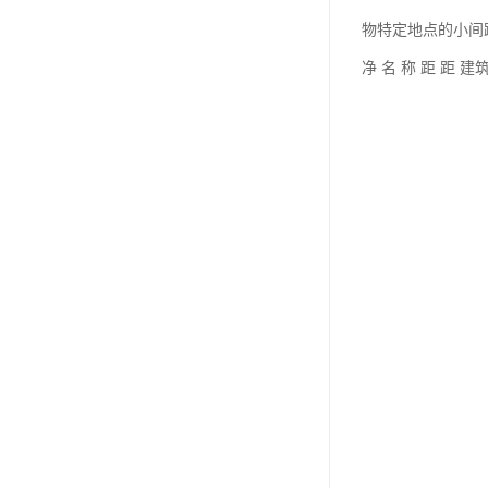
物特定地点的小间距
净 名 称 距 距