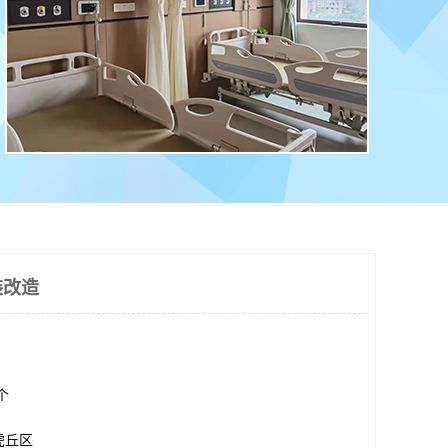
装改造
0个
虎丘区