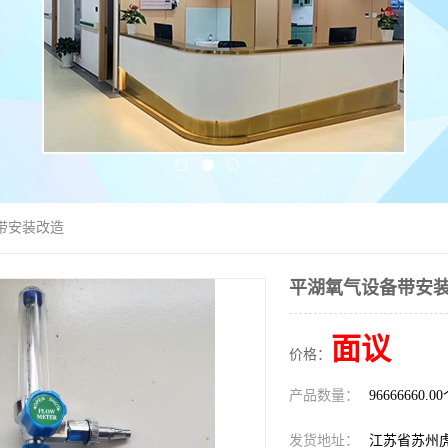
带安装改造
平湖氧气设备带安
面议
价格：
产品数量：
96666660.0
发货地址：
江苏省苏州