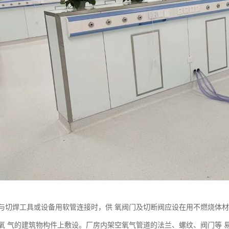
与切焊工具或设备用软管连接时，供 氧阀门及切断阀应设在用不燃烧体
氧 气的建筑物构件上敷设。厂房内架空氧气管道的法兰、螺纹、阀门等 