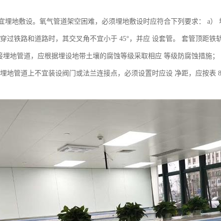
宜埋地敷设。氧气管道架空困难，必须埋地敷设时应符合下列要求： a）
穿过铁路和道路时，其交叉角不宜小于 45°，并应 设套管。 套管顶距铁轨底
b） 直接埋地管道，应根据埋设地带土壤的腐蚀等级采取相应 等级防腐蚀措施；
 埋地管道上不宜装设阀门或法兰连接点，必须设置时应设 净距，应按表 