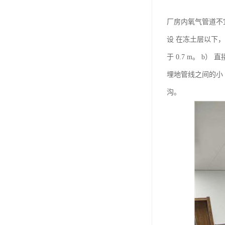
厂房内氧气管道不
设 在冻土层以下，
于 0.7 m。 
埋地管线之间的小
沟。