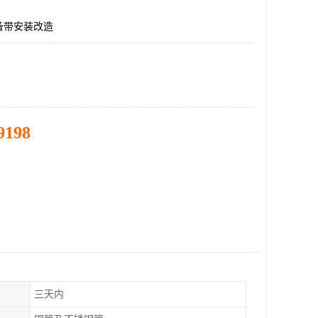
备带安装改造
9198
三天内