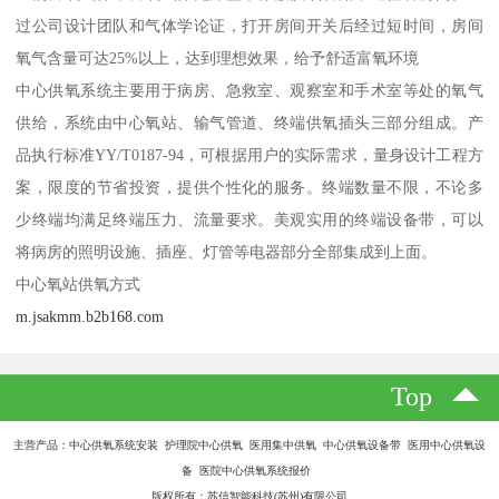
过公司设计团队和气体学论证，打开房间开关后经过短时间，房间
氧气含量可达25%以上，达到理想效果，给予舒适富氧环境
中心供氧系统主要用于病房、急救室、观察室和手术室等处的氧气
供给，系统由中心氧站、输气管道、终端供氧插头三部分组成。产
品执行标准YY/T0187-94，可根据用户的实际需求，量身设计工程方
案，限度的节省投资，提供个性化的服务。终端数量不限，不论多
少终端均满足终端压力、流量要求。美观实用的终端设备带，可以
将病房的照明设施、插座、灯管等电器部分全部集成到上面。
中心氧站供氧方式
m.jsakmm.b2b168.com
Top
主营产品：中心供氧系统安装 护理院中心供氧 医用集中供氧 中心供氧设备带 医用中心供氧设
备 医院中心供氧系统报价
版权所有：苏信智能科技(苏州)有限公司