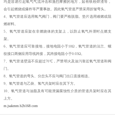
均是容易引起氧气气流冲击和激烈摩擦的地方，如有铁粉焊渣等，
会引起燃烧或爆炸等严重事故。因此氧气管道严禁采用折皱弯头。
4、氧气管道应选用氧气阀门，阀门要严格脱脂。垫片选用难燃或阻
燃材料。
5、氧气管道应架在非燃烧体的支架上，以防止氧气外泄时点燃支
架。
6、氧气管道应可靠接地，接地电阻小于10Ω，氧气管道的法兰、螺
纹接口两侧应用导线跨接，其跨接电阻小于0.03Ω。
7、氧气管道壁温不应超过70℃，严禁明火及油污靠近氧气管道和阀
门。
8、氧气管道的弯头、分岔头不应与阀门出口直接相连。
9、氧气管道与乙炔、氢气共架时应在其下方。
10、氧气管道与油脂及有可能泄漏腐蚀性介质的管道共架时应在其
上方。
m.jsakmm.b2b168.com