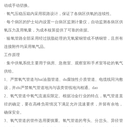
动或手动切换。
· 氧气压稳压箱内采用双路设计，保证了各病区供氧的连续性。
· 每个病区的护士站内设置一台病区监测计量仪，自动监测各病区供
氧压力及用氧量，为成本核算提供了可靠的依据。
· 输氧管路全部采用经过脱脂处理的无氧紫铜管或不锈铜管，且所有
连接附件均采用氧气品。
工作原理
· 集中供氧系统主要用于病房、急救室、观察室和手术室等处的氧气
供给。
1、严禁氧气管道与bai油脂管道、du腐蚀性介质管道、电缆线同沟敷
设，并zhi严禁氧气管道地沟与该类管线地沟相通。dao
2、氧气管道中氧气流速应限定。根据冶金行业的特点，氧气管道直
径的确定，要在高峰负荷情况下满足允许流速要求，并留有余地，
确保安全。
3、氧气管道的管件选用要慎重。氧气管道的弯头、分岔头、异径管