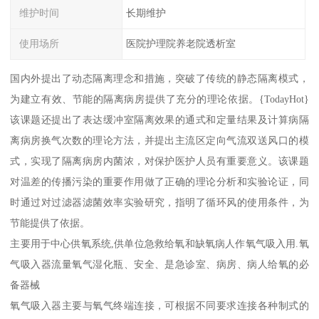
维护时间
长期维护
使用场所
医院护理院养老院透析室
国内外提出了动态隔离理念和措施，突破了传统的静态隔离模式，
为建立有效、节能的隔离病房提供了充分的理论依据。{TodayHot}
该课题还提出了表达缓冲室隔离效果的通式和定量结果及计算病隔
离病房换气次数的理论方法，并提出主流区定向气流双送风口的模
式，实现了隔离病房内菌浓，对保护医护人员有重要意义。该课题
对温差的传播污染的重要作用做了正确的理论分析和实验论证，同
时通过对过滤器滤菌效率实验研究，指明了循环风的使用条件，为
节能提供了依据。
主要用于中心供氧系统,供单位急救给氧和缺氧病人作氧气吸入用.氧
气吸入器流量氧气湿化瓶、安全、是急诊室、病房、病人给氧的必
备器械
氧气吸入器主要与氧气终端连接，可根据不同要求连接各种制式的