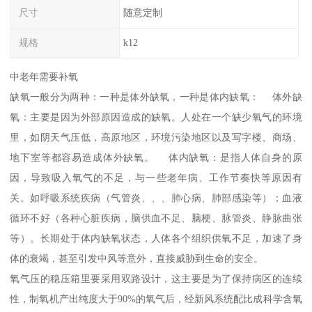
尺寸
随意定制
规格
k12
中老年需要补氧
缺氧一般分为两种：一种是体外缺氧，一种是体内缺氧： 体外缺
氧：主要是因为外部原因造成的缺氧。人处在一个缺少氧气的环境
里，如阴天气压低，高原地区，环境污染地区以及写字楼、商场、
地下室等都容易造成体外缺氧。 体内缺氧：是指人体自身的原
因，导致吸入氧气的不足，与一些老年病、工作节奏快等原因有
关。如呼吸系统疾病（气管炎、、、肺心病、肺部感染等）；血液
循环不好（各种心脏疾病，脑供血不足、脑梗、脉管炎、静脉曲张
等）。长期处于体内缺氧状态，人体各个组织供氧不足，加速了身
体的衰竭，甚至引发中风等意外，直接威胁到生命的安全。
氧气压的稳压箱里要采用双路设计，这主要是为了保持病区的连续
性，制氧机产出纯度大于90%的氧气后，经新风系统配比成科学含氧