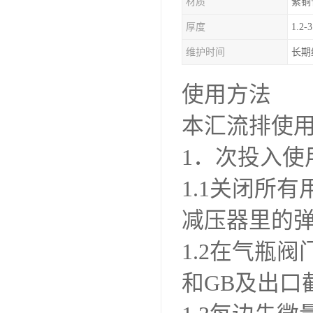
材质
紫铜
厚度
1.2-3
维护时间
长期
使用方法
本汇流排使
1．次投入使
1.1关闭所
减压器里的
1.2在气瓶
和GB及出口