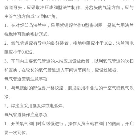
管道弯头，应采取冲压成阀型法兰制作。分岔头的气流方向，应与
主管气流方向成45°到60°角。
1、在对焊凹凸法兰中，采用紫铜焊丝作O型密封圈，是氧气用法兰
抗燃性可靠的密封形式。
2、氧气管道应有导电的良好装置，接地电阻应小于10Ω，法兰间电
阻应小于0.03Ω。
3、车间内主要氧气管道的末端应加设放散管，以利氧气管道的吹扫
和置换，在较长的氧气管道进入车间调节阀前，应设过滤器。
氧气管道安装注意事项
1、与氧接触的部位要严格脱脂，脱脂后用不含油的干空气或氮气吹
净。
2、焊接应采用氩弧焊或电弧焊。
氧气管道操作注意事项
1、开关氧气阀门时应缓慢进行，操作人员应站在阀门的侧面，开启
要一次到位。