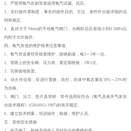
2、严禁用氧气吹刷管道或用氧气试漏、试压。
3、实行操作票制度，事先对操作目的、方法、条件作出较详细的说
明和规定。
4、直径大于70mm的手动氧气阀门，当阀前后压差缩小到0.3MPa以
内时才允许操作。
四、氧气管道的维护保养注意事项
1、氧气管道要经常检查维护，除锈刷漆，每3～5年一次。
2、管路上的安全阀、压力表，要定期校验，1年1次。
3、完善接地装置。
4、动火作业前，应进行置换，吹扫，吹体中氧含量在18%～23%时
为合格。
5、阀门、法兰、垫片及管材、管件选用应符合《氧气及相关气体安
全技术规程》(GB16912-1997)的有关规定。
6、建立技术档案，培训操作，检修，维护人员。
五、其他安全措施
1、提高施工、检修及操作人员对安全的重视程度。