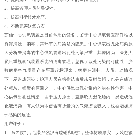
2、提高管理人员的警惕性。
3、提高科学技术水平。
4、不断完善送氧方案
苏信中心供氧装置是目前常用的设备，鉴于中心供氧装置部件难以
拆卸清洗、消毒，其环节的污染是的隐患。中心供氧出孔处污染原
因分析未消毒的中心供氧管道出孔处污染严重，其原因为：医务人
员只重视氧气装置系统的消毒管理，忽视了该处污染的可能性；少
数病房空气质量存在严重超标现象，病房在清扫、人员走动情况
下，易造成污染；护理人员在操作结束后未及时盖帽，也是造成该
处积灰、积聚的原因之一。中心供氧出孔处带菌的潜在性危害，中
心供氧出孔处污染，由于压力原因，直接吹入湿化瓶内，易造成湿
化液污染，有人认为即使含有少量的的气溶胶被吸入，也会增加肺
部感染的危险。
用户评价：
1：东西收到，包装严密没有磕碰和破损，整体材质厚实，安装也很