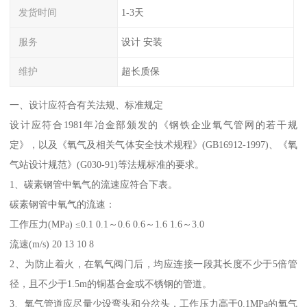
发货时间
1-3天
服务
设计 安装
维护
超长质保
一、设计应符合有关法规、标准规定
设计应符合1981年冶金部颁发的《钢铁企业氧气管网的若干规
定》，以及《氧气及相关气体安全技术规程》(GB16912-1997)、《氧
气站设计规范》(G030-91)等法规标准的要求。
1、碳素钢管中氧气的流速应符合下表。
碳素钢管中氧气的流速：
工作压力(MPa) ≤0.1 0.1～0.6 0.6～1.6 1.6～3.0
流速(m/s) 20 13 10 8
2、为防止着火，在氧气阀门后，均应连接一段其长度不少于5倍管
径，且不少于1.5m的铜基合金或不锈钢的管道。
3、氧气管道应尽量少设弯头和分岔头，工作压力高于0.1MPa的氧气