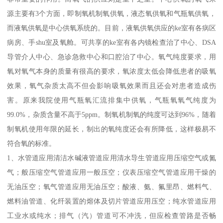
源主要有3个方面，即制氧机制氧供氧，液态氧供氧和气瓶氧供氧，
而液氧供氧是中心供氧系统的。目前，液氧供氧供应的ke室有各病区
病房、手shu室及氧舱。可共享的ke室有各内镜检查治了中心、DSA
导管介人中心、急诊急救中心和口腔治了中心。氧气纯度要求，用
氧对氧气本身的质量有很高的要求，氧浓度太低会降低患者的吸氧
效果，氧气杂质太高不但会影响吸氧效果而且还会对患者造成伤
害。原来我院使用气瓶氧汇流排集中供氧，气瓶氧氧气纯度为
99.0%，杂质含量不高于5ppm。制氧机制氧的纯度可达到96%，随着
制氧机使用年限的延长，制出的氧纯度还会有所降低，这样极易不
符合氧的标准。
1、水管道应用清洁水碱液管道应用清水导生管道应用压缩空气或氮
气；般压缩空气管道应用一般压空；仪表压缩空气管道应用干燥的
无油压空；氧气管道应用无油压空；酸液、氨、氟里昂、燃料气、
燃料油管道、化纤装置的熔体及切片管道应用压空；纯水管道应用
工业水或纯水；排气（汽）管道可不冲洗，但应检查管路是否畅