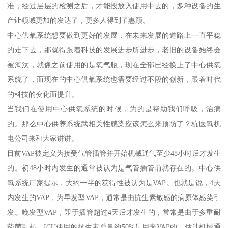
准，经过层层的检测之后，才能投放入使用中去的，多种设备的生
产让领域更加的发达了，更多人得到了惠顾。
中心供氧系统想要做到更好的发展，在未来发展的道路上一直平稳
的走下去，那就得跟着科技的发展进步所进步，老旧的设备始终会
被淘汰，就像之前使用的是氧气瓶，现在全部已经换上了中心供氧
系统了，而现在的中心供氧系统也需要经过不段的创新，跟着时代
的科技的变化而提升。
当我们在使用中心供氧系统的时候，为的是帮助我们呼吸，治病
的。那么中心供养系统武相关性感染应该怎么来预防了？杭医氧机
电公司来和大家讲讲。
目前VAP被定义为接受气管插管并开始机械通气至少48小时后才发生
的。初48小时内发生的通常被认为是气管插管前就存在的。中心供
氧系统厂家提示，大约一半的获得性被认为是VAP。也就是说，4天
内发生的VAP，为早发型VAP，通常是由抗生素敏感的病原体感染引
发。晚发型VAP，即于插管超过4天后才发生的，常常是由于多重耐
药菌引起。ICU使用的抗生素总量约50%是用来VAP的。估计机械通