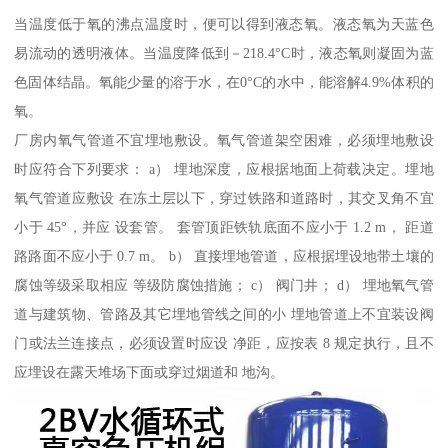
当温度低于氧的沸点温度时，便可以得到液态氧。液态氧为天蓝色
易流动的透明液体。当温度降低到－218.4°C时，液态氧则凝固为蓝
色固体结晶。氧能少量的溶于水，在0°C的水中，能溶解4.9%体积的
氧。
厂房内氧气管道不宜埋地敷设。氧气管道架空困难，必须埋地敷设
时应符合下列要求： a） 埋地深度，应根据地面上荷载决定。埋地
氧气管道应敷设 在冻土层以下，穿过铁路和道路时，其交叉角不宜
小于 45°，并应 设套管。 套管顶距铁轨底面不应小于 1.2 m， 距道
路路面不应小于 0.7 m。 b） 直接埋地管道，应根据埋设地带土壤的
腐蚀等级采取相应 等级防腐蚀措施； c） 阀门井； d） 埋地氧气管
道与建筑物、管路及其它埋地管线之间的小 埋地管道上不宜装设阀
门或法兰连接点，必须设置时应设 净距，应按表 8 规定执行，且不
应埋设在露天堆场下面或穿过烟道和 地沟。