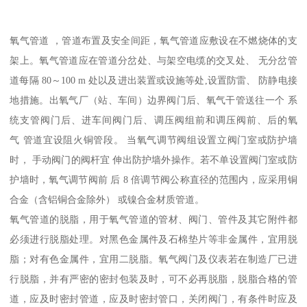
氧气管道 ，管道布置及安全间距，氧气管道应敷设在不燃烧体的支
架上。氧气管道应在管道分岔处、与架空电缆的交叉处、 无分岔管
道每隔 80～100 m 处以及进出装置或设施等处,设置防雷、 防静电接
地措施。出氧气厂（站、车间）边界阀门后、氧气干管送往一个 系
统支管阀门后、进车间阀门后、调压阀组前和调压阀前、后的氧
气 管道宜设阻火铜管段。 当氧气调节阀组设置立阀门室或防护墙
时， 手动阀门的阀杆宜 伸出防护墙外操作。若不单设置阀门室或防
护墙时，氧气调节阀前 后 8 倍调节阀公称直径的范围内，应采用铜
合金（含铝铜合金除外） 或镍合金材质管道。
氧气管道的脱脂，用于氧气管道的管材、阀门、管件及其它附件都
必须进行脱脂处理。对黑色金属件及石棉垫片等非金属件，宜用脱
脂；对有色金属件，宜用二脱脂。氧气阀门及仪表若在制造厂已进
行脱脂，并有严密的密封包装及时，可不必再脱脂，脱脂合格的管
道，应及时密封管道，应及时密封管口，关闭阀门，有条件时应及