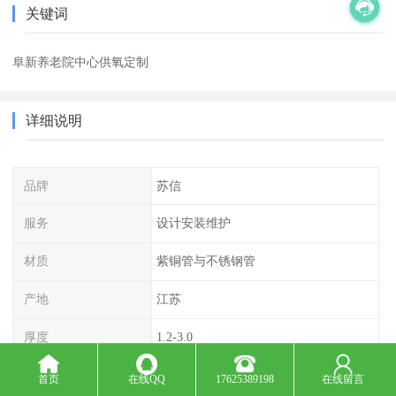
关键词
阜新养老院中心供氧定制
详细说明
品牌
苏信
服务
设计安装维护
材质
紫铜管与不锈钢管
产地
江苏
厚度
1.2-3.0
报价方式
依据实地现场核算
首页
在线QQ
17625389198
在线留言