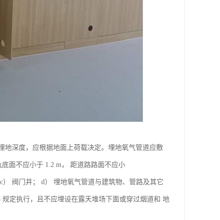
 埋地深度，应根据地面上荷载决定。埋地氧气管道应敷
面不应小于 1.2 m， 距道路路面不应小
 c） 阀门井； d） 埋地氧气管道与建筑物、管路及其它
8 规定执行，且不应埋设在露天堆场下面或穿过烟道和 地