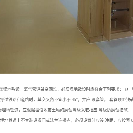
宜埋地敷设。氧气管道架空困难，必须埋地敷设时应符合下列要求： a）
穿过铁路和道路时，其交叉角不宜小于 45°，并应 设套管。 套管顶距铁轨底
b） 直接埋地管道，应根据埋设地带土壤的腐蚀等级采取相应 等级防腐蚀措施；
 埋地管道上不宜装设阀门或法兰连接点，必须设置时应设 净距，应按表 