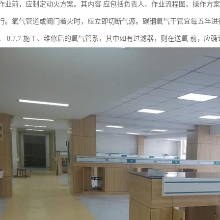
作业前，应制定动火方案。其内容 应包括负责人、作业流程图、操作方案
行。氧气管道或阀门着火时，应立即切断气源。碳钢氧气干管宜每五年进
。 8.7.7 施工、维修后的氧气管系，其中如有过滤器，则在送氧 前，