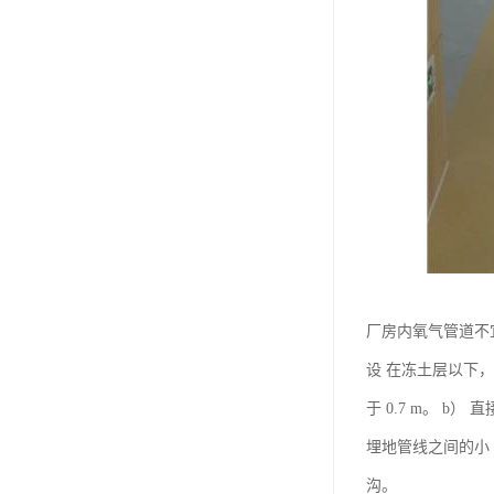
厂房内氧气管道不
设 在冻土层以下，
于 0.7 m。 
埋地管线之间的小
沟。