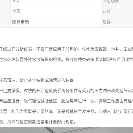
10w
应用场景
全国
包装
随意定制
规格
在线过程分析仪表，不仅广泛应用于加热炉、化学反应容器、地井、工业
污水处理装置外排水溶解氧的检测。氧分仪种类较多,检测原理各异,针对
注意清洁，禁止灰尘杂物或油污进入装置。
一定要缓慢。过快的开启速度使系统各部件有受到的压力冲击和高速气流
年后应进行一次气密性试验检查，此后每年进行一次。这项工作应由有经
装置上的压力表既是计量器具，又是报警信号发生器，应纳入当地计量行政
次，具体的检定周期由当地计量部门规定。