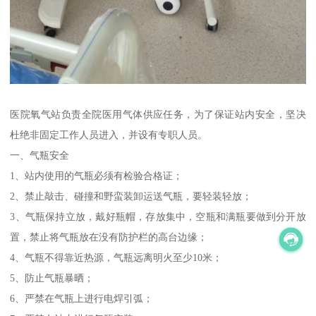
医院氧气站负责全院医用气体供应任务，为了保证站内安全，坚决
杜绝非固定工作人员进入，并设有专职人员。
一、气瓶安全
1、站内使用的气瓶必须有检验合格证；
2、禁止敲击、碰撞和野蛮装卸运送气瓶，要轻装轻放；
3、气瓶保持立放，戴好瓶帽，存放集中，空瓶和满瓶要做到分开放
置，禁止将气瓶放在没有防护栏的高台边缘；
4、气瓶不得靠近热源，气瓶远离明火至少10米；
5、防止气瓶暴晒；
6、严禁在气瓶上进行电焊引弧；