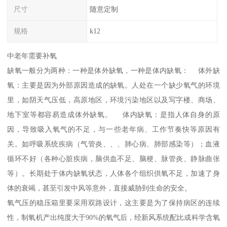
尺寸
随意定制
规格
k12
中老年需要补氧
缺氧一般分为两种：一种是体外缺氧，一种是体内缺氧： 体外缺
氧：主要是因为外部原因造成的缺氧。人处在一个缺少氧气的环境
里，如阴天气压低，高原地区，环境污染地区以及写字楼、商场、
地下室等都容易造成体外缺氧。 体内缺氧：是指人体自身的原
因，导致吸入氧气的不足，与一些老年病、工作节奏快等原因有
关。如呼吸系统疾病（气管炎、、、肺心病、肺部感染等）；血液
循环不好（各种心脏疾病，脑供血不足、脑梗、脉管炎、静脉曲张
等）。长期处于体内缺氧状态，人体各个组织供氧不足，加速了身
体的衰竭，甚至引发中风等意外，直接威胁到生命的安全。
氧气压的稳压箱里要采用双路设计，这主要是为了保持病区的连续
性，制氧机产出纯度大于90%的氧气后，经新风系统配比成科学含氧