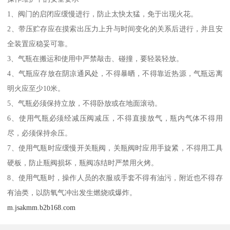
1、阀门的启闭应缓慢进行，防止太快太猛，免于出现火花。
2、带压贮存应在摸索出压力上升与时间变化的关系后进行，并且安
全装置应稳妥可靠。
3、气瓶在搬运和使用中严禁敲击、碰撞，要轻装轻放。
4、气瓶应存放在阴凉通风处，不得暴晒，不得靠近热源，气瓶远离
明火应至少10米。
5、气瓶必须保持立放，不得卧放或在地面滚动。
6、使用气瓶必须经减压阀减压，不得直接放气，瓶内气体不得用
尽，必须保持余压。
7、使用气瓶时应缓慢开关瓶阀，关瓶阀时应用手旋紧，不得用工具
硬板，防止瓶阀损坏，瓶阀冻结时严禁用火烤。
8、使用气瓶时，操作人员的衣服或手套不得有油污，附近也不得存
有油类，以防氧气冲出发生燃烧或爆炸。
m.jsakmm.b2b168.com