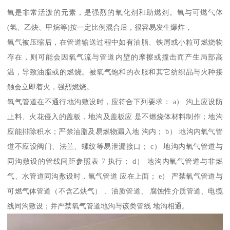
氧是非常活泼的元素，是强烈的氧化剂和助燃剂。氧与可燃气体
(氢、乙炔、甲烷等)按一定比例混合后，很容易发生爆炸，
氧气被压缩后，在管道输送过程中如有油脂、铁屑或小粒可燃烧物
存在，则可能会因氧气流与管道内壁的摩擦或撞击而产生局部高
温，导致油脂或的燃烧。被氧气饱和的衣服和其它纺织品与火种接
触会立即着火，强烈燃烧。
氧气管道在不通行地沟敷设时，应符合下列要求： a） 沟上应设防
止料、火花侵入的盖板，地沟及盖板应 是不燃烧体材料制作；地沟
应能排除积水；严禁油脂及易燃物漏入地 沟内； b） 地沟内氧气管
道不应设阀门、法兰、螺纹等易泄漏接口； c） 地沟内氧气管道与
同沟敷设的管线间距参照表 7 执行； d） 地沟内氧气管道与非燃
气、水管道同沟敷设时，氧气管道 应在上面； e） 严禁氧气管道与
可燃气体管道（不含乙炔气） 、油质管道、 腐蚀性介质管道、电缆
线同沟敷设；并严禁氧气管道地沟与该类管线 地沟相通。