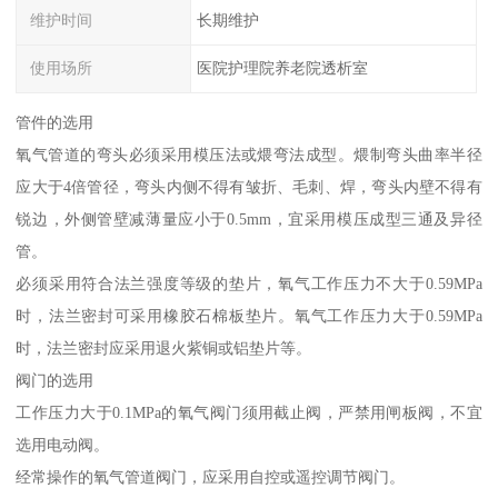
维护时间
长期维护
使用场所
医院护理院养老院透析室
管件的选用
氧气管道的弯头必须采用模压法或煨弯法成型。煨制弯头曲率半径
应大于4倍管径，弯头内侧不得有皱折、毛刺、焊，弯头内壁不得有
锐边，外侧管壁减薄量应小于0.5mm，宜采用模压成型三通及异径
管。
必须采用符合法兰强度等级的垫片，氧气工作压力不大于0.59MPa
时，法兰密封可采用橡胶石棉板垫片。氧气工作压力大于0.59MPa
时，法兰密封应采用退火紫铜或铝垫片等。
阀门的选用
工作压力大于0.1MPa的氧气阀门须用截止阀，严禁用闸板阀，不宜
选用电动阀。
经常操作的氧气管道阀门，应采用自控或遥控调节阀门。