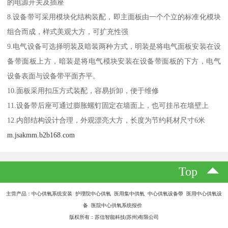
的电源开关及插座
8.设备带可采用模块化结构装配，即主面板由一个个立的标准化模块
组合而成，样式美观大方，可扩充性强
9.电气设备可选择明装及暗装两种方式，明装是将电气面板安装在设
备带面板上方，暗装是将电气模块安装在设备带面板的下方，电气
设备表面与设备带平面齐平。
10.面板采用扣压方式装配，容易折卸，便于维修
11.设备带后座可通过膨胀螺钉固定在墙面上，也可挂吊在墙壁上
12.内部结构设计合理，外观漂亮大方，长度为节约耗材尺寸6米
m.jsakmm.b2b168.com
Top
主营产品：中心供氧系统安装 护理院中心供氧 医用集中供氧 中心供氧设备带 医用中心供氧设
备 医院中心供氧系统报价
版权所有：苏信智能科技(苏州)有限公司