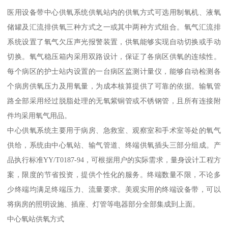
医用设备带中心供氧系统供氧站内的供氧方式可选用制氧机、液氧
储罐及汇流排供氧三种方式之一或其中两种方式组合。氧气汇流排
系统设置了氧气欠压声光报警装置，供氧能够实现自动切换或手动
切换。氧气稳压箱内采用双路设计，保证了各病区供氧的连续性。
每个病区的护士站内设置的一台病区监测计量仪，能够自动检测各
个病房供氧压力及用氧量，为成本核算提供了可靠的依据。输氧管
路全部采用经过脱脂处理的无氧紫铜管或不锈钢管，且所有连接附
件均采用氧气用品。
中心供氧系统主要用于病房、急救室、观察室和手术室等处的氧气
供给，系统由中心氧站、输气管道、终端供氧插头三部分组成。产
品执行标准YY/T0187-94，可根据用户的实际需求，量身设计工程方
案，限度的节省投资，提供个性化的服务。终端数量不限，不论多
少终端均满足终端压力、流量要求。美观实用的终端设备带，可以
将病房的照明设施、插座、灯管等电器部分全部集成到上面。
中心氧站供氧方式