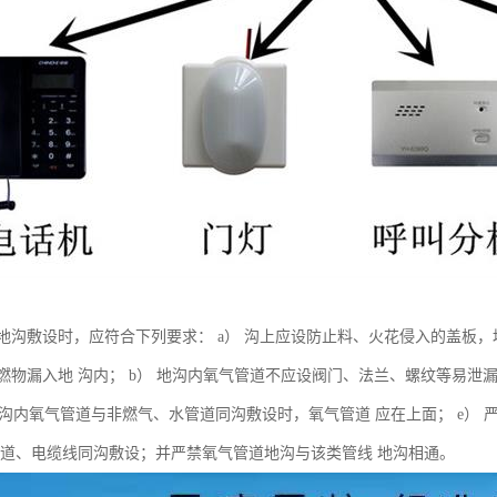
地沟敷设时，应符合下列要求： a） 沟上应设防止料、火花侵入的盖板，
燃物漏入地 沟内； b） 地沟内氧气管道不应设阀门、法兰、螺纹等易泄漏
） 地沟内氧气管道与非燃气、水管道同沟敷设时，氧气管道 应在上面； e
管道、电缆线同沟敷设；并严禁氧气管道地沟与该类管线 地沟相通。