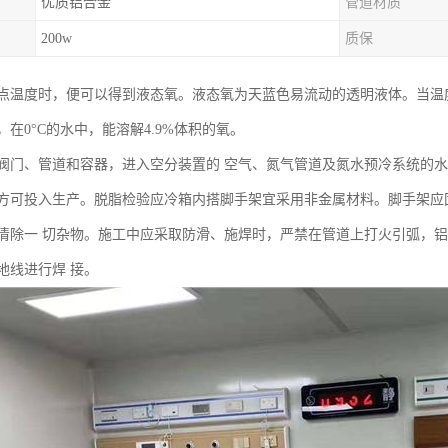
优质铝合金
管道材质
200w
质保
点温度时，便可以得到液态氧。液态氧为天蓝色易流动的透明液体。当温度降
在0°C的水中，能溶解4.9%体积的氧。
阀门、管道和容器，进入空分装置的 空气、氮气管道及氮水预冷系统的水
方可投入生产。脱脂检验应冷箱内搭脚手架宜采用非金属材料。脚手架应
清除一 切杂物。施工中应采取防滑、施焊时，严禁在管道上打火引弧，铝
地线进行焊 接。