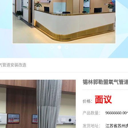
气管道安装改造
锡林郭勒盟氧气管
面议
价格：
产品数量：
96666660.0
发货地址：
江苏省苏州