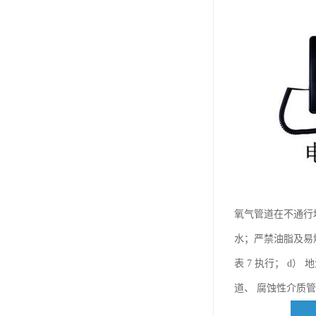
氧气管道在不通行
水；严禁油脂及易
表 7 执行； d
道、 腐蚀性介质