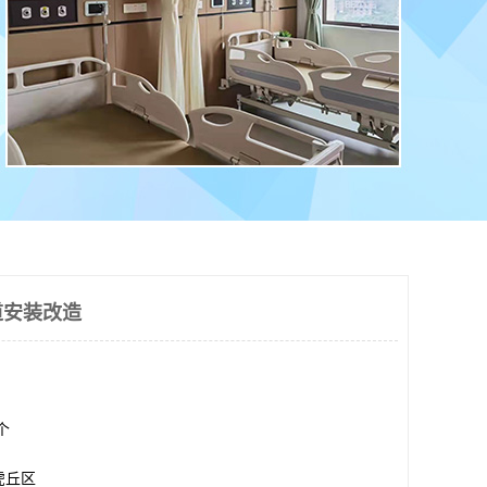
道安装改造
0个
虎丘区