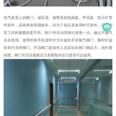
供气装置上的阀门、减压器、报警系统电路板、声讯器、指示灯零
件部件，虽然寿命周期较长，但为了保证其使用时可靠性，应根据
其工作的频繁程度不同，每3-5年应全部例行更新一次。确认不漏气
后在使用。使用时将手轮逆时针方向旋转开启氧气阀门，顺时针旋
转则为关闭阀门。开启阀门是操作人员应站在阀门侧后方，动作要
轻缓。阀门开启后观察压力表看瓶内压力是否可以使用。