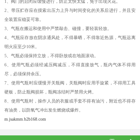
1、阀门的启闭应缓慢进行，防止太快太猛，免于出现火花。
2、带压贮存应在摸索出压力上升与时间变化的关系后进行，并且安
全装置应稳妥可靠。
3、气瓶在搬运和使用中严禁敲击、碰撞，要轻装轻放。
4、气瓶应存放在阴凉通风处，不得暴晒，不得靠近热源，气瓶远离
明火应至少10米。
5、气瓶必须保持立放，不得卧放或在地面滚动。
6、使用气瓶必须经减压阀减压，不得直接放气，瓶内气体不得用
尽，必须保持余压。
7、使用气瓶时应缓慢开关瓶阀，关瓶阀时应用手旋紧，不得用工具
硬板，防止瓶阀损坏，瓶阀冻结时严禁用火烤。
8、使用气瓶时，操作人员的衣服或手套不得有油污，附近也不得存
有油类，以防氧气冲出发生燃烧或爆炸。
m.jsakmm.b2b168.com