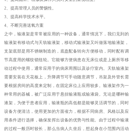
2、提高管理人员的警惕性。
3、提高科学技术水平。
4、不断完善送氧方案
之中，输液架是常常被应用的一种设备，通常情况下，我们见到的
输液架有移动式与天轨输液架，移动式输液架又叫做落地输液架，
支架底部是用不锈钢制造的，底盘配备转向方便移动，同时配有调
节高度用的螺纹锁纽轮。它能够方便病患在无床位或是上厕所等移
动过程中使用，通常应用于的病床周围以及诊疗室内。天轨输液架
需要安装在天花板上，升降调节可手动随意调节，吊架及外管长需
要根据房间的高度来定制，在固定床位上应用较多。输液架作为一
种常用的器械，被广泛应用于悬挂输液瓶或输液袋。无论是哪种输
液架，为便于患者应用，输液瓶的高低都是能够灵活调节的，同时
设备方便清洁，使用更加的方面省力，根据不同病房、风格以及应
用条件进行选择，确保发挥出设备的优势与性能。由于过程中输液
的过程一般历时较长，那么当病人久坐后，想起身在小范围内活动