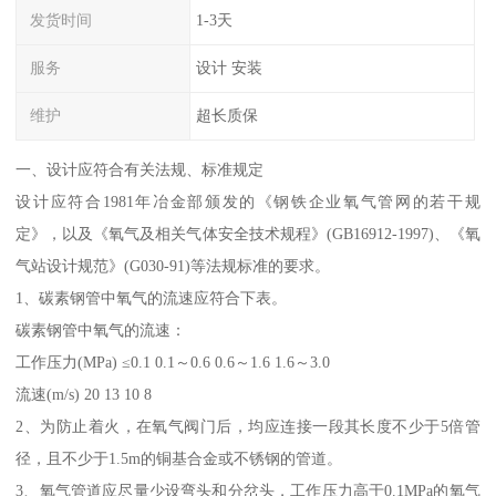
发货时间
1-3天
服务
设计 安装
维护
超长质保
一、设计应符合有关法规、标准规定
设计应符合1981年冶金部颁发的《钢铁企业氧气管网的若干规
定》，以及《氧气及相关气体安全技术规程》(GB16912-1997)、《氧
气站设计规范》(G030-91)等法规标准的要求。
1、碳素钢管中氧气的流速应符合下表。
碳素钢管中氧气的流速：
工作压力(MPa) ≤0.1 0.1～0.6 0.6～1.6 1.6～3.0
流速(m/s) 20 13 10 8
2、为防止着火，在氧气阀门后，均应连接一段其长度不少于5倍管
径，且不少于1.5m的铜基合金或不锈钢的管道。
3、氧气管道应尽量少设弯头和分岔头，工作压力高于0.1MPa的氧气