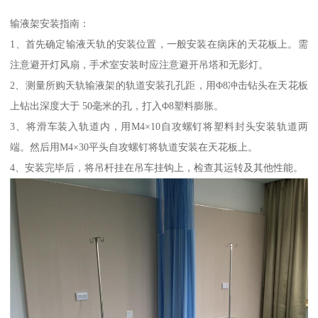
输液架安装指南：
1、首先确定输液天轨的安装位置，一般安装在病床的天花板上。需
注意避开灯风扇，手术室安装时应注意避开吊塔和无影灯。
2、测量所购天轨输液架的轨道安装孔孔距，用Φ8冲击钻头在天花板
上钻出深度大于 50毫米的孔，打入Φ8塑料膨胀。
3、将滑车装入轨道内，用M4×10自攻螺钉将塑料封头安装轨道两
端。然后用M4×30平头自攻螺钉将轨道安装在天花板上。
4、安装完毕后，将吊杆挂在吊车挂钩上，检查其运转及其他性能。