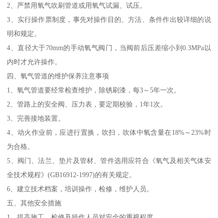
2、严禁用氧气吹刷管道或用氧气试漏、试压。
3、实行操作票制度，事先对操作目的、方法、条件作出较详细的说
明和规定。
4、直径大于70mm的手动氧气阀门，当阀前后压差缩小到0.3MPa以
内时才允许操作。
四、氧气管道的维护保养注意事项
1、氧气管道要经常检查维护，除锈刷漆，每3～5年一次。
2、管路上的安全阀、压力表，要定期校验，1年1次。
3、完善接地装置。
4、动火作业前，应进行置换，吹扫，吹体中氧含量在18%～23%时
为合格。
5、阀门、法兰、垫片及管材、管件选用应符合《氧气及相关气体安
全技术规程》(GB16912-1997)的有关规定。
6、建立技术档案，培训操作，检修，维护人员。
五、其他安全措施
1、提高施工、检修及操作人员对安全的重视程度。