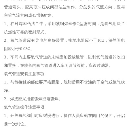
管道弯头，应采取冲压成阀型法兰制作。分岔头的气流方向，应与
主管气流方向成45°到60°角。
1、在对焊凹凸法兰中，采用紫铜焊丝作O型密封圈，是氧气用法兰
抗燃性可靠的密封形式。
2、氧气管道应有导电的良好装置，接地电阻应小于10Ω，法兰间电
阻应小于0.03Ω。
3、车间内主要氧气管道的末端应加设放散管，以利氧气管道的吹扫
和置换，在较长的氧气管道进入车间调节阀前，应设过滤器。
氧气管道安装注意事项
1、与氧接触的部位要严格脱脂，脱脂后用不含油的干空气或氮气吹
净。
2、焊接应采用氩弧焊或电弧焊。
氧气管道操作注意事项
1、开关氧气阀门时应缓慢进行，操作人员应站在阀门的侧面，开启
要一次到位。