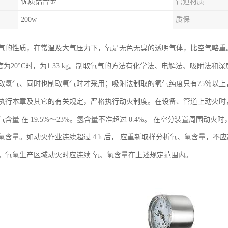
优质铝合金
管道材质
200w
质保
气的性质，在常温及大气压力下，氧是无色无臭的透明气体，比空气略重。
，温度为20°C时，为1.33 kg。制取氧气的方法有化学法、电解法、吸
取氢气、同时也制取氧气时才采用；吸附法制取的氧气纯度只有75％以
执行本章及其它的有关规定，严格执行动火制度。在设备、管道上动火时，
含量 在 19.5%～23%。氢含量不准超过 0.4%。 在空分装置周围
氢含量。如动火作业连续超过 4 h 后， 应重新取样分析氧、氢含量，不
。氧氢生产区域动火时应连续 氧、氢含量在上述规定范围内。