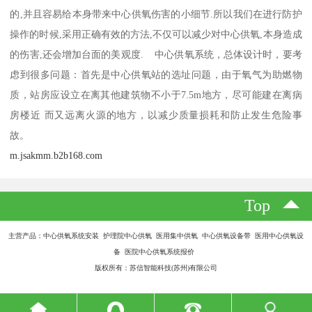
的,并且容易给本身带来中心供氧伤害的小细节.所以我们在进行防护
操作的时候,采用正确有效的方法,不仅可以减少对中心供氧,本身造成
的伤害,还会增加台面的美观度. 中心供氧系统，总体设计时，要考
虑到很多问题：首先是中心供氧站的选址问题，由于氧气为助燃物
质，站房应设立在离其他建筑物不小于7.5m地方，尽可能建在离病
房楼近 而又远离火源的地方，以减少质量损耗和防止发生危险事
故。
m.jsakmm.b2b168.com
Top
主营产品：中心供氧系统安装 护理院中心供氧 医用集中供氧 中心供氧设备带 医用中心供氧设
备 医院中心供氧系统报价
版权所有：苏信智能科技(苏州)有限公司