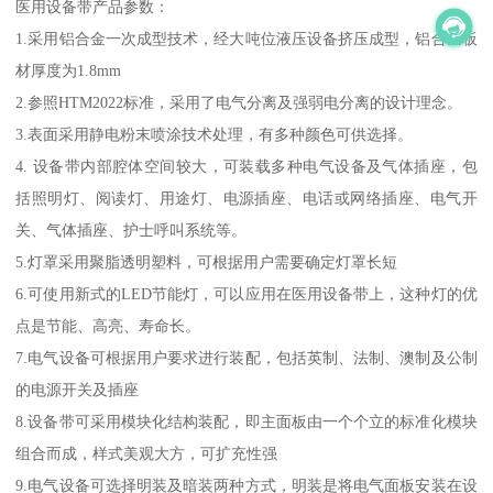
医用设备带产品参数：
1.采用铝合金一次成型技术，经大吨位液压设备挤压成型，铝合金板
材厚度为1.8mm
2.参照HTM2022标准，采用了电气分离及强弱电分离的设计理念。
3.表面采用静电粉末喷涂技术处理，有多种颜色可供选择。
4. 设备带内部腔体空间较大，可装载多种电气设备及气体插座，包
括照明灯、阅读灯、用途灯、电源插座、电话或网络插座、电气开
关、气体插座、护士呼叫系统等。
5.灯罩采用聚脂透明塑料，可根据用户需要确定灯罩长短
6.可使用新式的LED节能灯，可以应用在医用设备带上，这种灯的优
点是节能、高亮、寿命长。
7.电气设备可根据用户要求进行装配，包括英制、法制、澳制及公制
的电源开关及插座
8.设备带可采用模块化结构装配，即主面板由一个个立的标准化模块
组合而成，样式美观大方，可扩充性强
9.电气设备可选择明装及暗装两种方式，明装是将电气面板安装在设