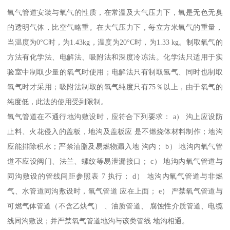
氧气管道安装与氧气的性质，在常温及大气压力下，氧是无色无臭
的透明气体，比空气略重。在大气压力下，每立方米氧气的重量，
当温度为0°C时，为1.43kg，温度为20°C时，为1.33 kg。制取氧气的
方法有化学法、电解法、吸附法和深度冷冻法。化学法只适用于实
验室中制取少量的氧气时使用；电解法只有制取氢气、同时也制取
氧气时才采用；吸附法制取的氧气纯度只有75％以上，由于氧气的
纯度低，此法的使用受到限制。
氧气管道在不通行地沟敷设时，应符合下列要求： a） 沟上应设防
止料、火花侵入的盖板，地沟及盖板应 是不燃烧体材料制作；地沟
应能排除积水；严禁油脂及易燃物漏入地 沟内； b） 地沟内氧气管
道不应设阀门、法兰、螺纹等易泄漏接口； c） 地沟内氧气管道与
同沟敷设的管线间距参照表 7 执行； d） 地沟内氧气管道与非燃
气、水管道同沟敷设时，氧气管道 应在上面； e） 严禁氧气管道与
可燃气体管道（不含乙炔气） 、油质管道、 腐蚀性介质管道、电缆
线同沟敷设；并严禁氧气管道地沟与该类管线 地沟相通。