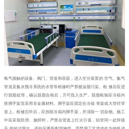
氧气接触的设备、阀门、管道和容器，进入空分装置的 空气、氮气
管道及氮水预冷系统的水管等检修时严禁被油脂污染。检 修后应进
行脱脂处理，确认脱脂合格后，方可投入生产。脱脂检验应冷箱内
搭脚手架宜采用非金属材料。脚手架应固定在冷箱 骨架或大管径管
道上。检修完毕后，应拆除冷箱内脚手架，并清除一 切杂物。施工
中应采取防滑、施焊时，严禁在管道上打火引弧，铝管同一处焊接
不 能超过两次，否则应重新配管施焊。严禁用工艺管道作为地线进