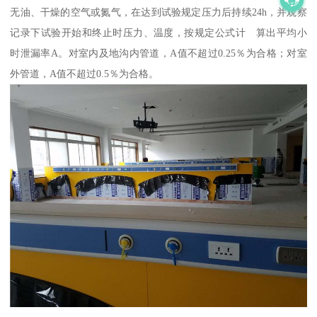
无油、干燥的空气或氮气，在达到试验规定压力后持续24h，并观察
记录下试验开始和终止时压力、温度，按规定公式计 算出平均小
时泄漏率A。对室内及地沟内管道，A值不超过0.25％为合格；对室
外管道，A值不超过0.5％为合格。