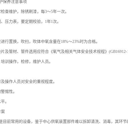
护保养注意事项
常检查维护，除锈刷漆，每3～5年一次。
阀、压力表，要定期校验，1年1次。
。
应进行置换，吹扫，吹体中氧含量在18%～23%时为合格。
片及管材、管件选用应符合《氧气及相关气体安全技术规程》(GB16912-1
，培训操作，检修，维护人员。
修及操作人员对安全的重视程度。
的警惕性。
水平。
方案
是目前常用的设备，鉴于中心供氧装置部件难以拆卸清洗、消毒，其环节