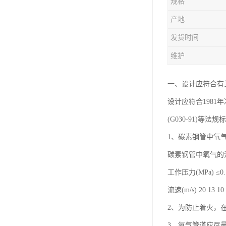
规格
产地
发货时间
维护
一、设计应符合有
设计应符合1981
(G030-91)等法
1、碳素钢管中氧
碳素钢管中氧气的
工作压力(MPa) ≤0.1 
流速(m/s) 20 13 10
2、为防止着火，
3、氧气管道应尽