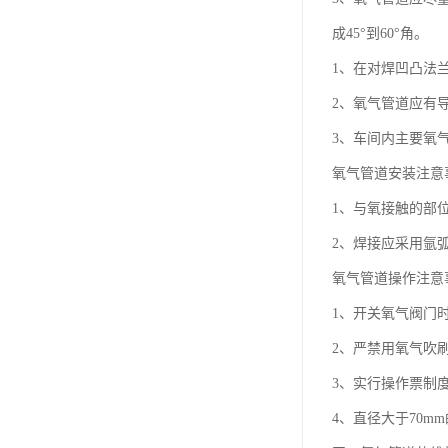
成45°到60°角。
1、在对焊凹凸法
2、氧气管道应有导
3、车间内主要氧
氧气管道安装注意
1、与氧接触的部
2、焊接应采用氩
氧气管道操作注意
1、开关氧气阀门
2、严禁用氧气吹
3、实行操作票制
4、直径大于70m