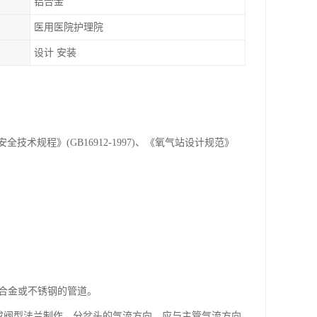
铝合金
医用医院护理院
设计 安装
规程》(GB16912-1997)、《氧气站设计规范》
基合金或不锈钢的管道。
压成阀型法兰制作。分岔头的气流方向，应与主管气流方向