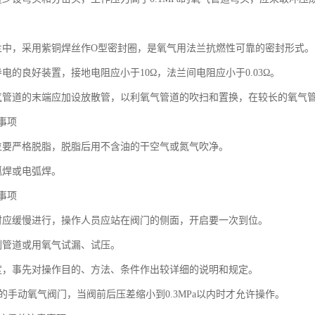
兰中，采用紫铜焊丝作O型密封圈，是氧气用法兰抗燃性可靠的密封形式。
电的良好装置，接地电阻应小于10Ω，法兰间电阻应小于0.03Ω。
气管道的末端应加设放散管，以利氧气管道的吹扫和置换，在较长的氧气
事项
位要严格脱脂，脱脂后用不含油的干空气或氮气吹净。
弧焊或电弧焊。
事项
时应缓慢进行，操作人员应站在阀门的侧面，开启要一次到位。
刷管道或用氧气试漏、试压。
度，事先对操作目的、方法、条件作出较详细的说明和规定。
m的手动氧气阀门，当阀前后压差缩小到0.3MPa以内时才允许操作。