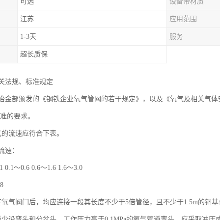
可选
设备带材质
江苏
应用范围
1-3天
服务
超长质保
关法规、标准规定
年冶金部颁发的《钢铁企业氧气管网的若干规定》，以及《氧气及相关气体安全技术
规标准的要求。
气的流速应符合下表。
流速：
0.1～0.6 0.6～1.6 1.6～3.0
 8
在氧气阀门后，均应连接一段其长度不少于5倍管径，且不少于1.5m的铜
量少设弯头和分岔头，工作压力高于0.1MPa的氧气管道弯头，应采取冲