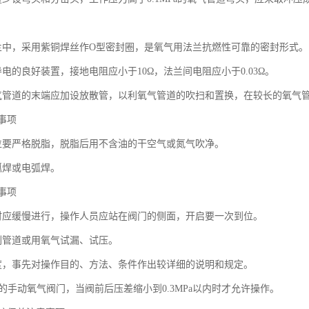
兰中，采用紫铜焊丝作O型密封圈，是氧气用法兰抗燃性可靠的密封形式。
电的良好装置，接地电阻应小于10Ω，法兰间电阻应小于0.03Ω。
气管道的末端应加设放散管，以利氧气管道的吹扫和置换，在较长的氧气
事项
位要严格脱脂，脱脂后用不含油的干空气或氮气吹净。
弧焊或电弧焊。
事项
时应缓慢进行，操作人员应站在阀门的侧面，开启要一次到位。
刷管道或用氧气试漏、试压。
度，事先对操作目的、方法、条件作出较详细的说明和规定。
m的手动氧气阀门，当阀前后压差缩小到0.3MPa以内时才允许操作。