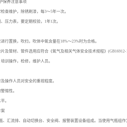
护保养注意事项
常检查维护，除锈刷漆，每3～5年一次。
阀、压力表，要定期校验，1年1次。
。
应进行置换，吹扫，吹体中氧含量在18%～23%时为合格。
片及管材、管件选用应符合《氧气及相关气体安全技术规程》(GB16912-1
，培训操作，检修，维护人员。
修及操作人员对安全的重视程度。
的警惕性。
水平。
方案
瓶、汇流排、自动切换台、安全阀、报警装置设备组成。当使用气瓶组作