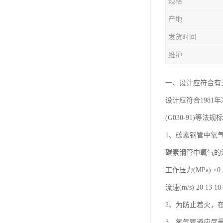
规格
产地
发货时间
维护
一、设计应符合有
设计应符合1981
(G030-91)等法
1、碳素钢管中氧
碳素钢管中氧气的
工作压力(MPa) ≤0.1 
流速(m/s) 20 13 10
2、为防止着火，
3、氧气管道应尽