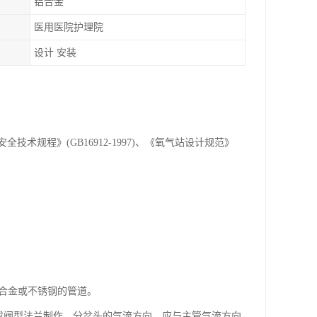
铝合金
医用医院护理院
设计 安装
规程》(GB16912-1997)、《氧气站设计规范》
基合金或不锈钢的管道。
压成阀型法兰制作。分岔头的气流方向，应与主管气流方向