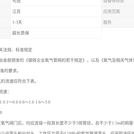
可选
设备带材质
江苏
应用范围
1-3天
服务
超长质保
关法规、标准规定
年冶金部颁发的《钢铁企业氧气管网的若干规定》，以及《氧气及相关气体安全技术
规标准的要求。
气的流速应符合下表。
流速：
0.1～0.6 0.6～1.6 1.6～3.0
 8
在氧气阀门后，均应连接一段其长度不少于5倍管径，且不少于1.5m的铜
量少设弯头和分岔头，工作压力高于0.1MPa的氧气管道弯头，应采取冲