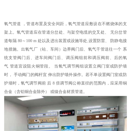
氧气管道 ，管道布置及安全间距，氧气管道应敷设在不燃烧体的支
架上。氧气管道应在管道分岔处、与架空电缆的交叉处、 无分岔管
道每隔 80～100 m 处以及进出装置或设施等处,设置防雷、 防静电接
地措施。出氧气厂（站、车间）边界阀门后、氧气干管送往一个 系
统支管阀门后、进车间阀门后、调压阀组前和调压阀前、后的氧
气 管道宜设阻火铜管段。 当氧气调节阀组设置立阀门室或防护墙
时， 手动阀门的阀杆宜 伸出防护墙外操作。若不单设置阀门室或防
护墙时，氧气调节阀前 后 8 倍调节阀公称直径的范围内，应采用铜
合金（含铝铜合金除外） 或镍合金材质管道。