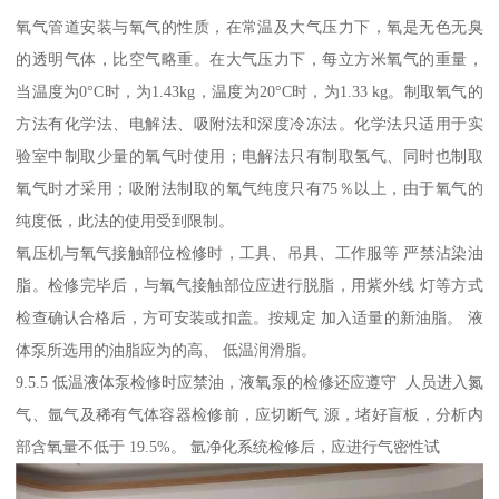
氧气管道安装与氧气的性质，在常温及大气压力下，氧是无色无臭
的透明气体，比空气略重。在大气压力下，每立方米氧气的重量，
当温度为0°C时，为1.43kg，温度为20°C时，为1.33 kg。制取氧气的
方法有化学法、电解法、吸附法和深度冷冻法。化学法只适用于实
验室中制取少量的氧气时使用；电解法只有制取氢气、同时也制取
氧气时才采用；吸附法制取的氧气纯度只有75％以上，由于氧气的
纯度低，此法的使用受到限制。
氧压机与氧气接触部位检修时，工具、吊具、工作服等 严禁沾染油
脂。检修完毕后，与氧气接触部位应进行脱脂，用紫外线 灯等方式
检查确认合格后，方可安装或扣盖。按规定 加入适量的新油脂。 液
体泵所选用的油脂应为的高、 低温润滑脂。
9.5.5 低温液体泵检修时应禁油，液氧泵的检修还应遵守 人员进入氮
气、氩气及稀有气体容器检修前，应切断气 源，堵好盲板，分析内
部含氧量不低于 19.5%。 氩净化系统检修后，应进行气密性试