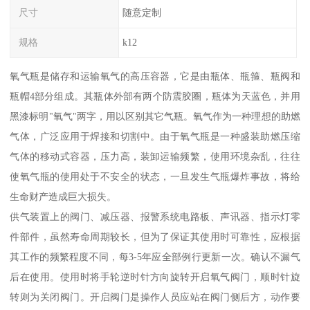
尺寸
随意定制
规格
k12
氧气瓶是储存和运输氧气的高压容器，它是由瓶体、瓶箍、瓶阀和
瓶帽4部分组成。其瓶体外部有两个防震胶圈，瓶体为天蓝色，并用
黑漆标明"氧气"两字，用以区别其它气瓶。氧气作为一种理想的助燃
气体，广泛应用于焊接和切割中。由于氧气瓶是一种盛装助燃压缩
气体的移动式容器，压力高，装卸运输频繁，使用环境杂乱，往往
使氧气瓶的使用处于不安全的状态，一旦发生气瓶爆炸事故，将给
生命财产造成巨大损失。
供气装置上的阀门、减压器、报警系统电路板、声讯器、指示灯零
件部件，虽然寿命周期较长，但为了保证其使用时可靠性，应根据
其工作的频繁程度不同，每3-5年应全部例行更新一次。确认不漏气
后在使用。使用时将手轮逆时针方向旋转开启氧气阀门，顺时针旋
转则为关闭阀门。开启阀门是操作人员应站在阀门侧后方，动作要