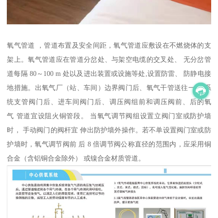
氧气管道 ，管道布置及安全间距，氧气管道应敷设在不燃烧体的支
架上。氧气管道应在管道分岔处、与架空电缆的交叉处、 无分岔管
道每隔 80～100 m 处以及进出装置或设施等处,设置防雷、 防静电接
地措施。出氧气厂（站、车间）边界阀门后、氧气干管送往一个 系
统支管阀门后、进车间阀门后、调压阀组前和调压阀前、后的氧
气 管道宜设阻火铜管段。 当氧气调节阀组设置立阀门室或防护墙
时， 手动阀门的阀杆宜 伸出防护墙外操作。若不单设置阀门室或防
护墙时，氧气调节阀前 后 8 倍调节阀公称直径的范围内，应采用铜
合金（含铝铜合金除外） 或镍合金材质管道。