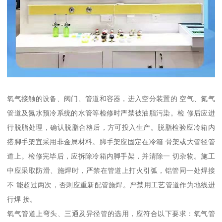
氧气接触的设备、阀门、管道和容器，进入空分装置的 空气、氮气
管道及氮水预冷系统的水管等检修时严禁被油脂污染。检 修后应进
行脱脂处理，确认脱脂合格后，方可投入生产。脱脂检验应冷箱内
搭脚手架宜采用非金属材料。脚手架应固定在冷箱 骨架或大管径管
道上。检修完毕后，应拆除冷箱内脚手架，并清除一 切杂物。施工
中应采取防滑、施焊时，严禁在管道上打火引弧，铝管同一处焊接
不 能超过两次，否则应重新配管施焊。严禁用工艺管道作为地线进
行焊 接。
氧气管道上弯头、三通及异径管的选用，应符合以下要求：氧气管