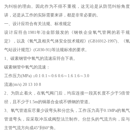
为纠纷的理由。因此作为不得不重视，这无论是从防范纠纷角度
讲，还是从工作的实际需要来讲，都是非常必要的。
一、设计应符合有关法规、标准规定
设计应符合1981年冶金部颁发的《钢铁企业氧气管网的若干规
定》，以及《氧气及相关气体安全技术规程》(GB16912-1997)、《氧
气站设计规范》(G030-91)等法规标准的要求。
1、碳素钢管中氧气的流速应符合下表。
碳素钢管中氧气的流速：
工作压力(MPa) ≤0.1 0.1～0.6 0.6～1.6 1.6～3.0
流速(m/s) 20 13 10 8
2、为防止着火，在氧气阀门后，均应连接一段其长度不少于5倍管
径，且不少于1.5m的铜基合金或不锈钢的管道。
3、氧气管道应尽量少设弯头和分岔头，工作压力高于0.1MPa的氧气
管道弯头，应采取冲压成阀型法兰制作。分岔头的气流方向，应与
主管气流方向成45°到60°角。