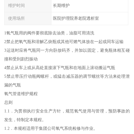
维护时间
长期维护
使用场所
医院护理院养老院透析室
1氧气瓶用的阀件要彻底除去油类，油脂可用清洗
2禁止把氧气瓶和溶解乙炔瓶或其他可燃气体放在一起或同车运输
3运送时应将气瓶同一方向卧放码齐，并加以固定，避免瓶体相互碰
撞和受到剧烈振动
4禁止从车上或从高处直接滚下气瓶和在地面上滚动搬运气瓶
5禁止带压拧动瓶阀螺杆，或猛击减压器的调节螺丝等方法来处理泄
漏的气瓶
氧气管道维护规程
总则
1.1．为贯彻执行安全生产方针，规范氧气使用与管理，预防事故的
发生，特制定本规程。
1.2．本规程适用于集团公司氧气系统检修与作业。