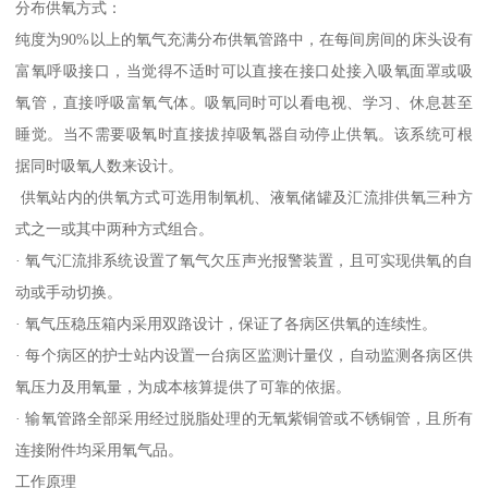
分布供氧方式：
纯度为90%以上的氧气充满分布供氧管路中，在每间房间的床头设有
富氧呼吸接口，当觉得不适时可以直接在接口处接入吸氧面罩或吸
氧管，直接呼吸富氧气体。吸氧同时可以看电视、学习、休息甚至
睡觉。当不需要吸氧时直接拔掉吸氧器自动停止供氧。该系统可根
据同时吸氧人数来设计。
供氧站内的供氧方式可选用制氧机、液氧储罐及汇流排供氧三种方
式之一或其中两种方式组合。
· 氧气汇流排系统设置了氧气欠压声光报警装置，且可实现供氧的自
动或手动切换。
· 氧气压稳压箱内采用双路设计，保证了各病区供氧的连续性。
· 每个病区的护士站内设置一台病区监测计量仪，自动监测各病区供
氧压力及用氧量，为成本核算提供了可靠的依据。
· 输氧管路全部采用经过脱脂处理的无氧紫铜管或不锈铜管，且所有
连接附件均采用氧气品。
工作原理