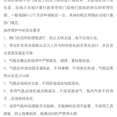
自动切换集中供气装置上的压力表既是计量器具，又是报警信号发
生器，应纳入当地计量行政管理部门或他们授权的单位的管理范
围，一般相隔6-12个月应申报检定一次，具体的检定周期由当地计量
部门规定。
操作维护中的安全要求
1、阀门的启闭应缓慢进行，防止太快太猛，免于出现火花。
2、带压贮存应在摸索出压力上升与时间变化的关系后进行，并且安
全装置应稳妥可靠。
3、气瓶在搬运和使用中严禁敲击、碰撞，要轻装轻放。
4、气瓶应存放在阴凉通风处，不得暴晒，不得靠近热源，气瓶远离
明火应至少10米。
5、气瓶必须保持立放，不得卧放或在地面滚动。
6、使用气瓶必须经减压阀减压，不得直接放气，瓶内气体不得用
尽，必须保持余压。
7、使用气瓶时应缓慢开关瓶阀，关瓶阀时应用手旋紧，不得用工具
硬板，防止瓶阀损坏，瓶阀冻结时严禁用火烤。