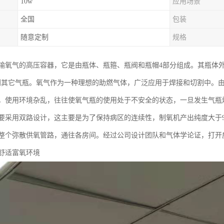
10w
应用场景
全国
包装
随意定制
规格
输氧气的高压容器，它是由瓶体、瓶箍、瓶阀和瓶帽4部分组成。其瓶体
别其它气瓶。氧气作为一种理想的助燃气体，广泛应用于焊接和切割中。
，使用环境杂乱，往往使氧气瓶的使用处于不安全的状态，一旦发生气瓶
要采用双路设计，这主要是为了保持病区的连续性，制氧机产出纯度大于9
整个弥散供氧管路，通往各房间。经过公司设计团队和气体学论证，打开
舒适富氧环境