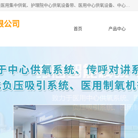
苏信智能科技（苏州）有限公司致力于为各种规模的医院提供医用集中供氧、护理院中心供氧设备带、医用中心供氧设备、中心供氧系统安装、医院中心供氧系统报价等“一条龙”服务。
限公司
首页
产品中心