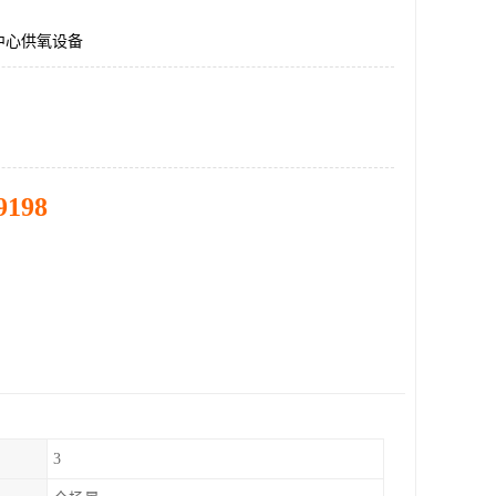
中心供氧设备
9198
3