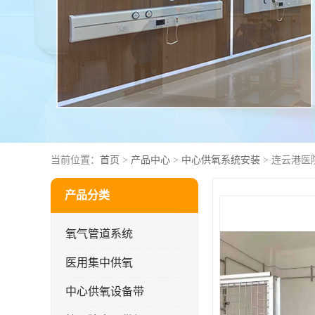
当前位置：
首页
>
产品中心
>
中心供氧系统安装
> 连云港医
产品分类
氧气管道系统
医用集中供氧
中心供氧设备带