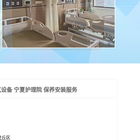
设备 宁夏护理院 保养安装服务
虎丘区