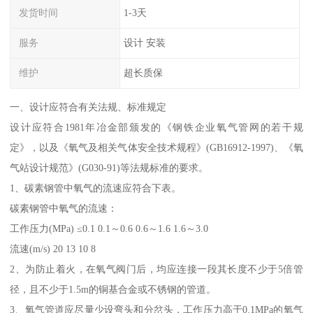
发货时间
1-3天
服务
设计 安装
维护
超长质保
一、设计应符合有关法规、标准规定
设计应符合1981年冶金部颁发的《钢铁企业氧气管网的若干规
定》，以及《氧气及相关气体安全技术规程》(GB16912-1997)、《氧
气站设计规范》(G030-91)等法规标准的要求。
1、碳素钢管中氧气的流速应符合下表。
碳素钢管中氧气的流速：
工作压力(MPa) ≤0.1 0.1～0.6 0.6～1.6 1.6～3.0
流速(m/s) 20 13 10 8
2、为防止着火，在氧气阀门后，均应连接一段其长度不少于5倍管
径，且不少于1.5m的铜基合金或不锈钢的管道。
3、氧气管道应尽量少设弯头和分岔头，工作压力高于0.1MPa的氧气