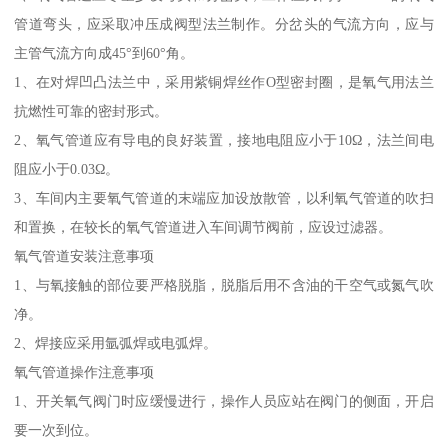
管道弯头，应采取冲压成阀型法兰制作。分岔头的气流方向，应与
主管气流方向成45°到60°角。
1、在对焊凹凸法兰中，采用紫铜焊丝作O型密封圈，是氧气用法兰
抗燃性可靠的密封形式。
2、氧气管道应有导电的良好装置，接地电阻应小于10Ω，法兰间电
阻应小于0.03Ω。
3、车间内主要氧气管道的末端应加设放散管，以利氧气管道的吹扫
和置换，在较长的氧气管道进入车间调节阀前，应设过滤器。
氧气管道安装注意事项
1、与氧接触的部位要严格脱脂，脱脂后用不含油的干空气或氮气吹
净。
2、焊接应采用氩弧焊或电弧焊。
氧气管道操作注意事项
1、开关氧气阀门时应缓慢进行，操作人员应站在阀门的侧面，开启
要一次到位。