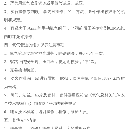
2、严禁用氧气吹刷管道或用氧气试漏、试压。
3、实行操作票制度，事先对操作目的、方法、条件作出较详细的说
明和规定。
4、直径大于70mm的手动氧气阀门，当阀前后压差缩小到0.3MPa以
内时才允许操作。
四、氧气管道的维护保养注意事项
1、氧气管道要经常检查维护，除锈刷漆，每3～5年一次。
2、管路上的安全阀、压力表，要定期校验，1年1次。
3、完善接地装置。
4、动火作业前，应进行置换，吹扫，吹体中氧含量在18%～23%时
为合格。
5、阀门、法兰、垫片及管材、管件选用应符合《氧气及相关气体安
全技术规程》(GB16912-1997)的有关规定。
6、建立技术档案，培训操作，检修，维护人员。
五、其他安全措施
1、提高施工、检修及操作人员对安全的重视程度。