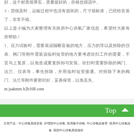
好，这个材质很厚实，质量挺好的，价格也很适中。
3：货很及时，运输过程中也没有损坏的，尺寸很标准，已经给安装
了，非常不错。
以上是小编为大家整理有关病房中心供氧厂家信息，希望对大家有
所帮助！
1、压力试验时，需要装设隔断盲板的地方，压力的导以及拆除的仪
表、阀门等附件需装设临时短管的地方要考虑吹扫工作的需要，不
宜马上复原，以免造成重复拆卸与安装。吹扫时需要拆除的阀门、
法兰、仪表等，事先拆除，并用临时短管接通。对拆除下来的阀
门、法兰等附件要密封好，妥善保管，以免丢失。
m.jsakmm.b2b168.com
Top
主营产品：中心供氧系统安装 护理院中心供氧 医用集中供氧 中心供氧设备带 医用中心供氧设
备 医院中心供氧系统报价