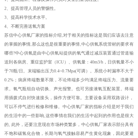
2、提高管理人员的警惕性。
3、提高科学技术水平。
4、不断完善送氧方案
苏信中心供氧厂家的指标介绍,对于相关的指标这是我们应该去注意
的掌握的事情,那么这也是很重要的事情,中心供氧系统管材的要求有
哪些?中心供氧是由中心供氧站提供的氧气通过减压装置通过管道输
送到各病房、重症监护室（ICU）、供氧量：40m3/h，日供氧量不小
于70瓶/日。末端输出压力0.4~0.7Mpa(可调）。系统小时漏率不大于
0.2%；病床终端数量不限，不论终端多少均满足终端压力、流量要
求。氧气瓶组自动切换、声光报警。也可另接液氧互配装置。终端
用插拨式自封快速接头，操作方便可靠。主要设备采用双路设计，
可以不停气进行检修和维修。中心供氧厂家的指标介绍是对于我们
的生活中的一些影响,这些事情在我们的生活中起到的作用也是很大
的, 此外，还要注意现在市场种类繁多，中心供氧厂家表示部分具有
不饱和碳氢化合物，长期与氧气接触容易产生黄化现象，因此要避