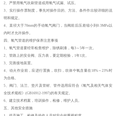
2、严禁用氧气吹刷管道或用氧气试漏、试压。
3、实行操作票制度，事先对操作目的、方法、条件作出较详细的说
明和规定。
4、直径大于70mm的手动氧气阀门，当阀前后压差缩小到0.3MPa以
内时才允许操作。
四、氧气管道的维护保养注意事项
1、氧气管道要经常检查维护，除锈刷漆，每3～5年一次。
2、管路上的安全阀、压力表，要定期校验，1年1次。
3、完善接地装置。
4、动火作业前，应进行置换，吹扫，吹体中氧含量在18%～23%时
为合格。
5、阀门、法兰、垫片及管材、管件选用应符合《氧气及相关气体安
全技术规程》(GB16912-1997)的有关规定。
6、建立技术档案，培训操作，检修，维护人员。
五、其他安全措施
1、提高施工、检修及操作人员对安全的重视程度。