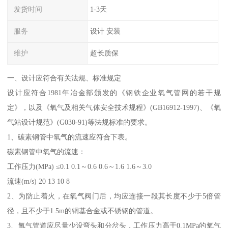
发货时间
1-3天
服务
设计 安装
维护
超长质保
一、设计应符合有关法规、标准规定
设计应符合1981年冶金部颁发的《钢铁企业氧气管网的若干规
定》，以及《氧气及相关气体安全技术规程》(GB16912-1997)、《氧
气站设计规范》(G030-91)等法规标准的要求。
1、碳素钢管中氧气的流速应符合下表。
碳素钢管中氧气的流速：
工作压力(MPa) ≤0.1 0.1～0.6 0.6～1.6 1.6～3.0
流速(m/s) 20 13 10 8
2、为防止着火，在氧气阀门后，均应连接一段其长度不少于5倍管
径，且不少于1.5m的铜基合金或不锈钢的管道。
3、氧气管道应尽量少设弯头和分岔头，工作压力高于0.1MPa的氧气