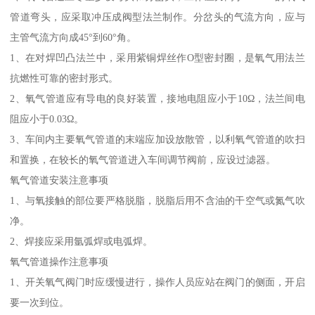
管道弯头，应采取冲压成阀型法兰制作。分岔头的气流方向，应与
主管气流方向成45°到60°角。
1、在对焊凹凸法兰中，采用紫铜焊丝作O型密封圈，是氧气用法兰
抗燃性可靠的密封形式。
2、氧气管道应有导电的良好装置，接地电阻应小于10Ω，法兰间电
阻应小于0.03Ω。
3、车间内主要氧气管道的末端应加设放散管，以利氧气管道的吹扫
和置换，在较长的氧气管道进入车间调节阀前，应设过滤器。
氧气管道安装注意事项
1、与氧接触的部位要严格脱脂，脱脂后用不含油的干空气或氮气吹
净。
2、焊接应采用氩弧焊或电弧焊。
氧气管道操作注意事项
1、开关氧气阀门时应缓慢进行，操作人员应站在阀门的侧面，开启
要一次到位。