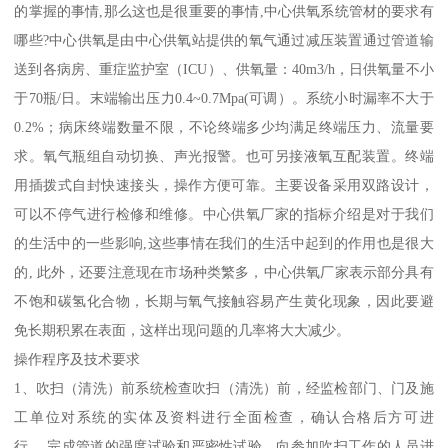
的掌握的事情,那么这也是很重要的事情,中心供氧系统管材的要求有
哪些?中心供氧是由中心供氧站提供的氧气通过减压装置通过管道输
送到各病房、重症监护室（ICU）、供氧量：40m3/h，日供氧量不小
于70瓶/日。末端输出压力0.4~0.7Mpa(可调）。系统小时漏率不大于
0.2%；病床终端数量不限，不论终端多少均满足终端压力、流量要
求。氧气瓶组自动切换、声光报警。也可另接液氧互配装置。终端
用插拨式自封快速接头，操作方便可靠。主要设备采用双路设计，
可以不停气进行检修和维修。中心供氧厂家的指标介绍是对于我们
的生活中的一些影响,这些事情在我们的生活中起到的作用也是很大
的, 此外，还要注意现在市场种类繁多，中心供氧厂家表示部分具有
不饱和碳氢化合物，长期与氧气接触容易产生黄化现象，因此要避
免长期积累在表面，这样出现问题的几率将大大减少。
操作程序及技术要求
1、吹扫（清洗）前系统检查吹扫（清洗）前，经监检部门、门及施
工单位对系统的实体及资料进行全面检查，确认合格后方可进
行。 完成管道的强度试验和严密性试验。向参加吹扫工作的人员进