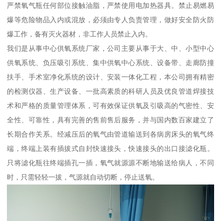
严禁氧气瓶任何部位接触油脂，严禁使用电加热器具。禁止易燃易
爆等危险物品入内或混放，必须由专人负责管理，做好安全防火防
爆工作，备有灭火器材，非工作人员禁止入内。
我们是从事中心供氧系统厂家，公司主要从事于大、中、小型中心
供氧系统、负压吸引系统、集中供氧中心系统、设备带、走廊防撞
扶手、手术室净化系统的设计、安装一体化工程，本公司拥有精密
的检测仪器、生产设备、一批高素质的科研人员及优良管道焊接技
术和严格的质量管理体系，可有效保证供氧及引吸高的气密性、安
全性、可靠性，具有完善的售前售后服务，并与国内数百家建立了
长期合作关系。经减压后的氧气由管道输送到各病房床头的氧气终
端，终端上装有插拔式自封快速接头，快速接头的出口接滤化瓶。
只将滤化瓶往终端插孔一插，氧气就源源不断地输送给病人，不同
时，只需轻轻一拔，气源就自动切断，停止送氧。