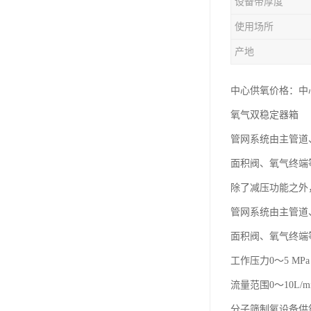
设备带厚度
使用场所
产地
中心供氧价格：中
氧气双稳定器箱
管网系统由主管道
面积阀、氧气终端
除了减压功能之外
管网系统由主管道
面积阀、氧气终端
工作压力0～5 MPa
流量范围0～10L/m
分子筛制氧设备供