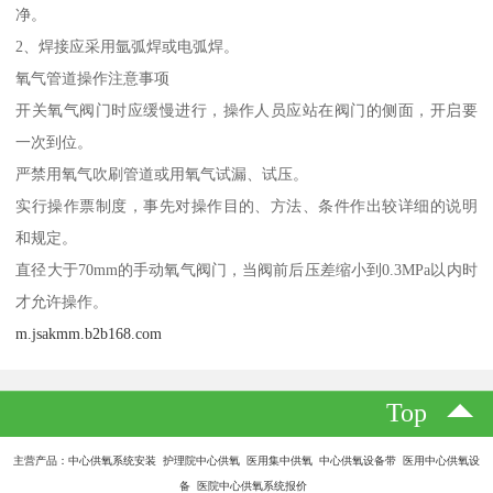
净。
2、焊接应采用氩弧焊或电弧焊。
氧气管道操作注意事项
开关氧气阀门时应缓慢进行，操作人员应站在阀门的侧面，开启要
一次到位。
严禁用氧气吹刷管道或用氧气试漏、试压。
实行操作票制度，事先对操作目的、方法、条件作出较详细的说明
和规定。
直径大于70mm的手动氧气阀门，当阀前后压差缩小到0.3MPa以内时
才允许操作。
m.jsakmm.b2b168.com
Top
主营产品：中心供氧系统安装 护理院中心供氧 医用集中供氧 中心供氧设备带 医用中心供氧设
备 医院中心供氧系统报价