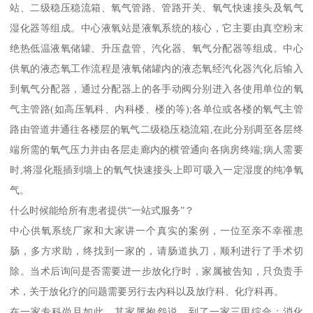
站、二级稳压稳流箱、氧气管路、管路开关、氧气快速接头及氧气
湿化器等组成。中心液氧站是液氧系统的核心，它主要由真空粉末
绝热低温液氧储罐、升压盘管、汽化器、氧气分配器等组成。中心
供氧的液态氧工作流程是液氧储罐内的液态氧经汽化器汽化后输入
到氧气分配器，通过分配器上的各手动阀分别进入各使用单位的氧
气主管路(如高压氧科、内科楼、楼的等);各单位或各楼的氧气主管
路由管道井通往各楼层的氧气二级稳压稳流箱,在此分别调至各层终
端所需的氧气压力并由各层走廊内的横管通向各病房终端;病人需要
时,将湿化瓶插到墙上的氧气快速接头上即可吸入一定湿度的纯净氧
气。
什么时候能给所有患者提供“一站式服务”？
中心供氧系统厂家和大家讲一个真实的案例，一位至亲不幸罹患
肠，多方求助，终找到一家的，请肠道执刀，顺利进行了手术切
除。当术后询问是否需要进一步放化疗时，家属被告知，只负责手
术，关于放化疗的问题需要另行去内科以及放疗科、化疗科再。
在一家专科尚且如此，其家属抱怨说，到了一家三甲综合：消化