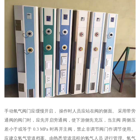
手动氧气阀门应缓慢开启， 操作时人员应站在阀的侧面。 采用带旁
通阀的阀门时，应先开启旁通阀，使下游侧先充压，当主阀 两侧压
差小于或等于 0.3 MPa 时再开主阀，禁止非调节阀门作调节使用。
应建立氧气管道档案。由熟悉管道流程的氧气人员 进行管理。氧气