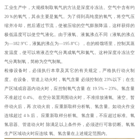
工业生产中，大规模制取氧气的方法是深度冷冻法。空气中含有约
20％的氧气，其余主要是氮气。为了得到高纯度的氧气，将空气压
缩并冷却，然后通过节流，使被压缩的空气膨胀降温，这样获得的
极低温度可以使空气液化。由于液氧、液氮沸点不同（液氧的沸点
为—182.9°C，液氮的沸点为—195.8°C），在的精馏塔里，控制其蒸
发温度，使可以将液态空气分离成氧气和氮气。这种深度冷冻法空
气分离制氧，简称为空气制氧。
检修设备时，必须执行本章及其它的有关规定，严格执行动火制
度。在设备、管道上动火时，氧气含量 必须控制在 23%以下；在生
产区域或容器内动火时，应控制氧气含量 在 19.5%～23%。氢含量
不准超过 0.4%。 在空分装置周围动火时，不准排放液氧、液空。暂
停动火后，再 次动火前，应重新取样分析氧、氢含量。如动火作业
连续超过 4 h 后， 应重新取样分析氧、氢含量，不应超过标准。氧
氢容器、管道动火时 除满足以上条件外，必须进行可靠切断。氧氢
生产区域动火时应连续 氧、氢含量在上述规定范围内。