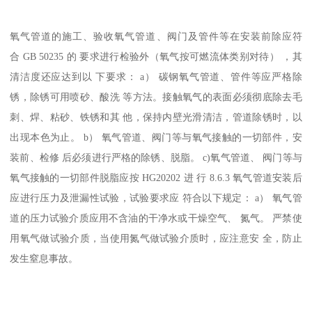
氧气管道的施工、验收氧气管道、阀门及管件等在安装前除应符
合 GB 50235 的 要求进行检验外（氧气按可燃流体类别对待） ，其
清洁度还应达到以 下要求： a） 碳钢氧气管道、管件等应严格除
锈，除锈可用喷砂、酸洗 等方法。接触氧气的表面必须彻底除去毛
刺、焊、粘砂、铁锈和其 他，保持内壁光滑清洁，管道除锈时，以
出现本色为止。 b） 氧气管道、阀门等与氧气接触的一切部件，安
装前、检修 后必须进行严格的除锈、脱脂。 c)氧气管道、 阀门等与
氧气接触的一切部件脱脂应按 HG20202 进 行 8.6.3 氧气管道安装后
应进行压力及泄漏性试验，试验要求应 符合以下规定： a） 氧气管
道的压力试验介质应用不含油的干净水或干燥空气、 氮气。 严禁使
用氧气做试验介质，当使用氮气做试验介质时，应注意安 全，防止
发生窒息事故。