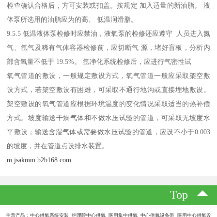
检查确认合格后，方可安装或扣盖。按规定 加入适量的新油脂。 液
体泵所选用的油脂应为的高、 低温润滑脂。
9.5.5 低温液体泵检修时应禁油，液氧泵的检修还应遵守 人员进入氮
气、氩气及稀有气体容器检修前，应切断气 源，堵好盲板，分析内
部含氧量不低于 19.5%。 氩净化系统检修后，应进行气密性试
氧气管道的敷设，一般规定敷设方式，氧气管道一般应采取架空敷
设方式，若架空敷设有困难，可采取不通行地沟或直接埋地敷设。
架空敷设的氧气管道应根据环境温度的变化情况采取适当的热补偿
方式。坡度输送干燥气体和不做水压试验的管道，可采取无坡度水
平敷设；输送含湿气体或需要做水压试验的管道，应设不小于0.003
的坡度，并在管道点设排水装置。
m.jsakmm.b2b168.com
Top
主营产品：中心供氧系统安装 护理院中心供氧 医用集中供氧 中心供氧设备带 医用中心供氧设