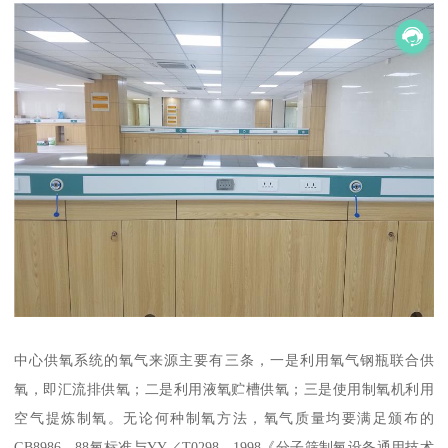
中心供氧系统的氧气来源主要有三条，一是利用氧气钢瓶联合供
氧，即汇流排供氧；二是利用液氧贮槽供氧；三是使用制氧机利用
空气提炼制氧。无论何种制氧方法，氧气质量均要满足颁布的
GB8986—88氧标准与YY／T0298—1998《分子筛制氧设备通用技术