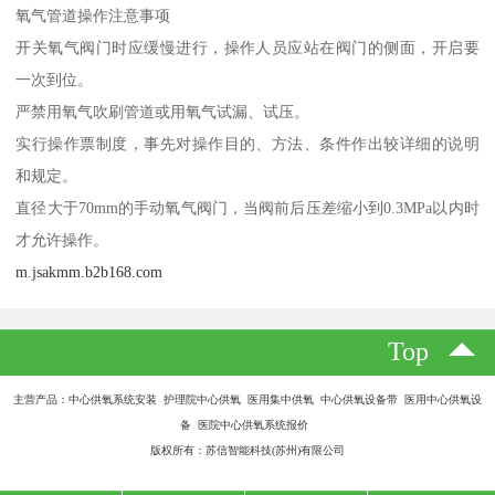
氧气管道操作注意事项
开关氧气阀门时应缓慢进行，操作人员应站在阀门的侧面，开启要
一次到位。
严禁用氧气吹刷管道或用氧气试漏、试压。
实行操作票制度，事先对操作目的、方法、条件作出较详细的说明
和规定。
直径大于70mm的手动氧气阀门，当阀前后压差缩小到0.3MPa以内时
才允许操作。
m.jsakmm.b2b168.com
Top
主营产品：中心供氧系统安装 护理院中心供氧 医用集中供氧 中心供氧设备带 医用中心供氧设
备 医院中心供氧系统报价
版权所有：苏信智能科技(苏州)有限公司