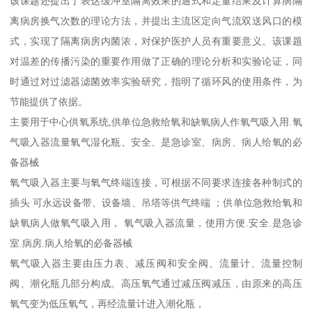
该课题还提出了表达缓冲室隔离效果的通式和定量结果及计算病隔
离病房换气次数的理论方法，并提出主流区定向气流双送风口的模
式，实现了隔离病房内菌浓，对保护医护人员有重要意义。该课题
对温差的传播污染的重要作用做了正确的理论分析和实验论证，同
时通过对过滤器滤菌效率实验研究，指明了循环风的使用条件，为
节能提供了依据。
主要用于中心供氧系统,供单位急救给氧和缺氧病人作氧气吸入用.氧
气吸入器流量氧气湿化瓶、安全、是急诊室、病房、病人给氧的必
备器械
氧气吸入器主要与氧气终端连接，可根据不同要求连接各种制式的
插头 可永远设备带、设备墙、吊塔等供气终端 ；供单位急救给氧和
缺氧病人做氧气吸入用， 氧气吸入器流量，使用方便.安全.是急诊
室.病房.病人给氧的必备器械
氧气吸入器主要由压力表、减压阀和安全阀、流量计、流量控制
阀、潮化瓶几部分构成。高压氧气通过减压阀减压，由原来的高压
氧气变为低压氧气，再经流量计进入潮化瓶，