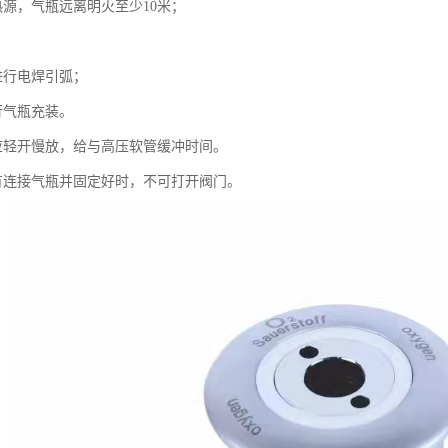
热源，气瓶远离明火至少10米；
；
进行电焊引弧；
行气瓶充装。
应轻开慢放，给与高压软管缓冲时间。
有连接气瓶并固定好时，不可打开阀门。