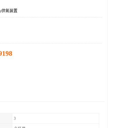
心供氧装置
9198
3