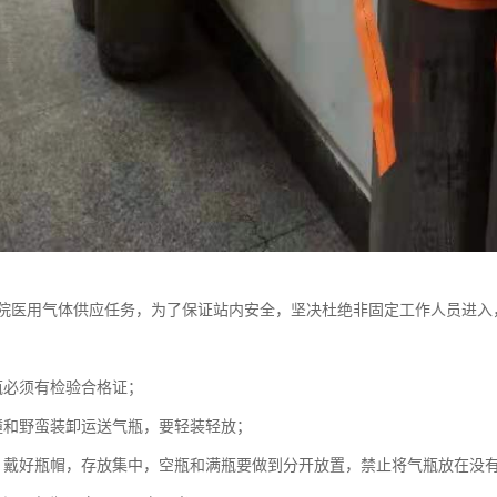
院医用气体供应任务，为了保证站内安全，坚决杜绝非固定工作人员进入
瓶必须有检验合格证；
撞和野蛮装卸运送气瓶，要轻装轻放；
，戴好瓶帽，存放集中，空瓶和满瓶要做到分开放置，禁止将气瓶放在没