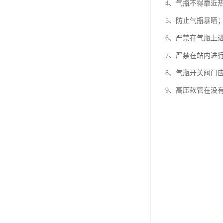
4、气瓶不得靠近
5、防止气瓶暴晒
6、严禁在气瓶上
7、严禁在站内进
8、气瓶开关阀门
9、高压软管在没