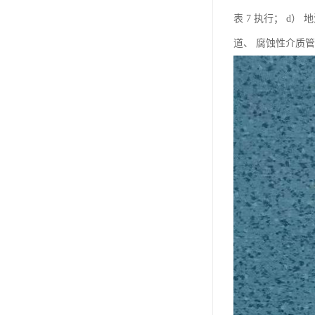
表 7 执行； d
道、 腐蚀性介质