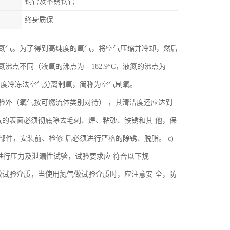
铜管及不锈钢管
终身质保
是氮气。为了得到高纯度的氧气，将空气压缩并冷却，然后
点不同（液氧的沸点为—182.9°C，液氮的沸点为—
种深度冷冻法空气分离制氧，简称为空气制氧。
行检验外（氧气按可燃流体类别对待） ，其清洁度还应达到
氧气的表面必须彻底除去毛刺、焊、粘砂、铁锈和其 他，保
件，安装前、检修 后必须进行严格的除锈、脱脂。 c)
装后应进行压力及泄漏性试验，试验要求应 符合以下规
气做试验介质，当使用氮气做试验介质时，应注意安 全，防