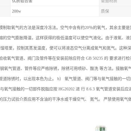
优质铝合金
管道材质
200w
质保
模制取氧气的方法是深度冷冻法。空气中含有约20％的氧气，其余主要
缩的空气膨胀降温，这样获得的极低温度可以使空气液化。由于液氧、液氮沸
，在的精馏塔里，控制其蒸发温度，使可以将液态空气分离成氧气和氮气。这
收氧气管道、阀门及管件等在安装前除应符合 GB 50235 的 要求进
） 碳钢氧气管道、管件等应严格除锈，除锈可用喷砂、酸洗 等方法。接触
管道除锈时，以出现本色为止。 b） 氧气管道、阀门等与氧气接触的一切部
与氧气接触的一切部件脱脂应按 HG20202 进 行 8.6.3 氧气管道安
管道的压力试验介质应用不含油的干净水或干燥空气、 氮气。 严禁使用氧