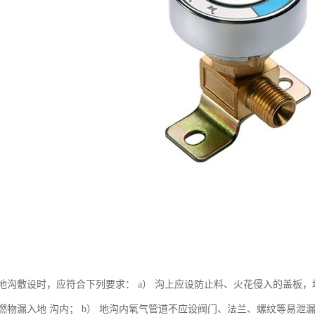
地沟敷设时，应符合下列要求： a） 沟上应设防止料、火花侵入的盖板，
燃物漏入地 沟内； b） 地沟内氧气管道不应设阀门、法兰、螺纹等易泄漏