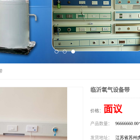
带
临沂氧气设备带
面议
价格：
产品数量：
96666660.0
发货地址：
江苏省苏州