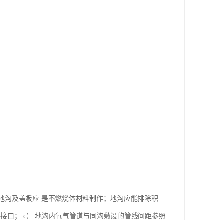
地沟及盖板应 是不燃烧体材料制作；地沟应能排除积
接口； c） 地沟内氧气管道与同沟敷设的管线间距参照