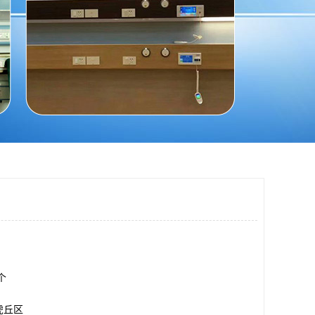
0个
虎丘区