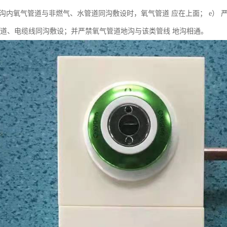
） 地沟内氧气管道与非燃气、水管道同沟敷设时，氧气管道 应在上面； e
管道、电缆线同沟敷设；并严禁氧气管道地沟与该类管线 地沟相通。