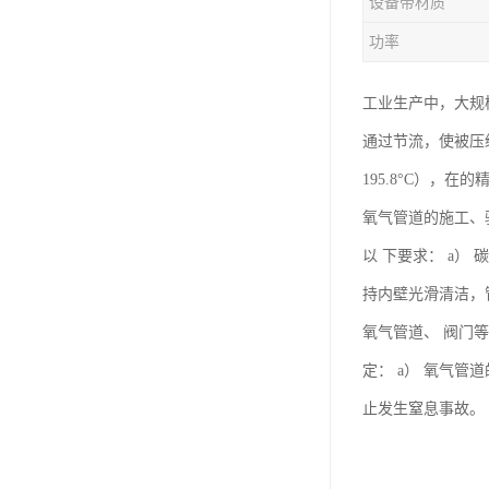
设备带材质
功率
工业生产中，大规
通过节流，使被压
195.8°C）
氧气管道的施工、验
以 下要求： a
持内壁光滑清洁，
氧气管道、 阀门等
定： a） 氧气
止发生窒息事故。