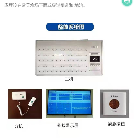
应埋设在露天堆场下面或穿过烟道和 地沟。