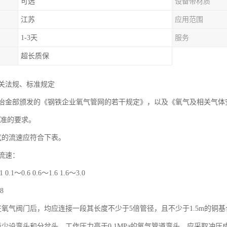
可选
设备带材质
江苏
应用范围
1-3天
服务
超长质保
关法规、标准规定
年冶金部颁发的《钢铁企业氧气管网的若干规定》，以及《氧气及相关气体安全技术
规标准的要求。
气的流速应符合下表。
流速：
0.1～0.6 0.6～1.6 1.6～3.0
 8
在氧气阀门后，均应连接一段其长度不少于5倍管径，且不少于1.5m的铜
量少设弯头和分岔头，工作压力高于0.1MPa的氧气管道弯头，应采取冲