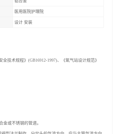
铝合金
医用医院护理院
设计 安装
规程》(GB16912-1997)、《氧气站设计规范》
基合金或不锈钢的管道。
压成阀型法兰制作。分岔头的气流方向，应与主管气流方向