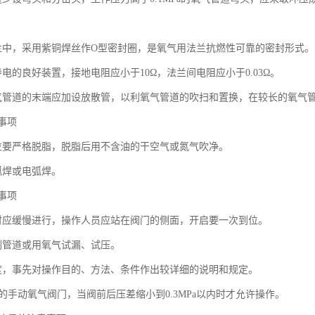
兰中，采用紫铜焊丝作O型密封圈，是氧气用法兰抗燃性可靠的密封形式。
电的良好装置，接地电阻应小于10Ω，法兰间电阻应小于0.03Ω。
气管道的末端应加设放散管，以利氧气管道的吹扫和置换，在较长的氧气
事项
位要严格脱脂，脱脂后用不含油的干空气或氮气吹净。
弧焊或电弧焊。
事项
时应缓慢进行，操作人员应站在阀门的侧面，开启要一次到位。
刷管道或用氧气试漏、试压。
度，事先对操作目的、方法、条件作出较详细的说明和规定。
m的手动氧气阀门，当阀前后压差缩小到0.3MPa以内时才允许操作。