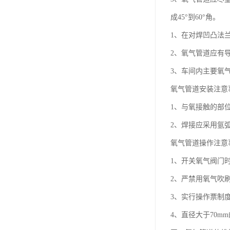
成45°到60°角。
1、在对焊凹凸法
2、氧气管道应有导
3、车间内主要氧
氧气管道安装注意
1、与氧接触的部
2、焊接应采用氩
氧气管道操作注意
1、开关氧气阀门
2、严禁用氧气吹
3、实行操作票制
4、直径大于70m