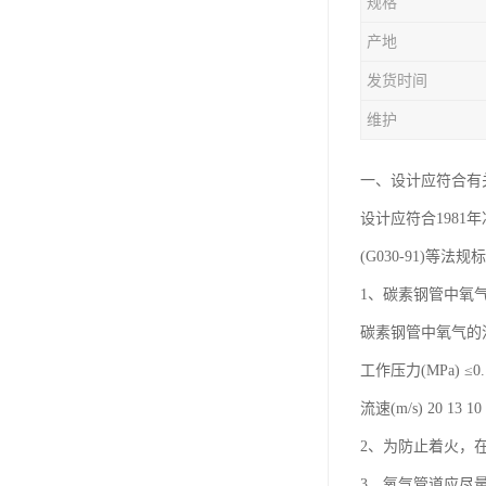
规格
产地
发货时间
维护
一、设计应符合有
设计应符合1981
(G030-91)等法
1、碳素钢管中氧
碳素钢管中氧气的
工作压力(MPa) ≤0.1 
流速(m/s) 20 13 10
2、为防止着火，
3、氧气管道应尽