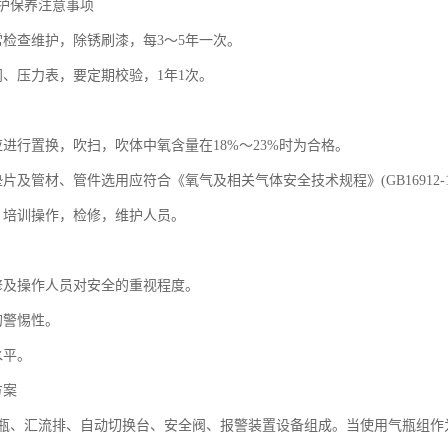
护保养注意事项
常检查维护，除锈刷漆，每3～5年一次。
阀、压力表，要定期校验，1年1次。
。
应进行置换，吹扫，吹体中氧含量在18%～23%时为合格。
片及管材、管件选用应符合《氧气及相关气体安全技术规程》(GB16912-1
，培训操作，检修，维护人员。
修及操作人员对安全的重视程度。
的警惕性。
水平。
方案
瓶、汇流排、自动切换台、安全阀、报警装置设备组成。当使用气瓶组作