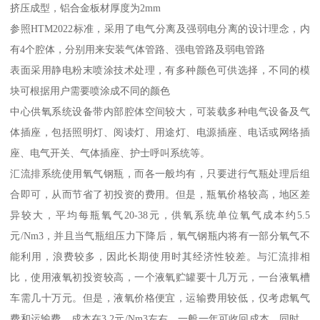
挤压成型，铝合金板材厚度为2mm
参照HTM2022标准，采用了电气分离及强弱电分离的设计理念，内
有4个腔体，分别用来安装气体管路、强电管路及弱电管路
表面采用静电粉末喷涂技术处理，有多种颜色可供选择，不同的模
块可根据用户需要喷涂成不同的颜色
中心供氧系统设备带内部腔体空间较大，可装载多种电气设备及气
体插座，包括照明灯、阅读灯、用途灯、电源插座、电话或网络插
座、电气开关、气体插座、护士呼叫系统等。
汇流排系统使用氧气钢瓶，而各一般均有，只要进行气瓶处理后组
合即可，从而节省了初投资的费用。但是，瓶氧价格较高，地区差
异较大，平均每瓶氧气20-38元，供氧系统单位氧气成本约5.5
元/Nm3，并且当气瓶组压力下降后，氧气钢瓶内将有一部分氧气不
能利用，浪费较多，因此长期使用时其经济性较差。与汇流排相
比，使用液氧初投资较高，一个液氧贮罐要十几万元，一台液氧槽
车需几十万元。但是，液氧价格便宜，运输费用较低，仅考虑氧气
费和运输费，成本在3.2元/Nm3左右，一般一年可收回成本。同时，