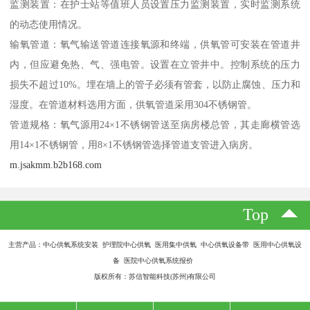
监测装置：在护士站等值班人员设置压力监测装置，实时监测系统
的动态使用情况。
输氧管道：氧气输送管道连接氧源和终端，供氧管可安装在管道井
内，但应避免热、气、强电管。设置在立管井中。控制系统的压力
损失不超过10%。埋在墙上的管子必须有管套，以防止腐蚀、压力和
湿度。在管道材料选用方面，供氧管道采用304不锈钢管。
管道规格：氧气源用24×1不锈钢管送至病房楼总管，其走廊横管选
用14×1不锈钢管，用8×1不锈钢管选择管道支管进入病房。
m.jsakmm.b2b168.com
Top
主营产品：中心供氧系统安装 护理院中心供氧 医用集中供氧 中心供氧设备带 医用中心供氧设
备 医院中心供氧系统报价
版权所有：苏信智能科技(苏州)有限公司