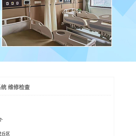
统 维修检查
0个
虎丘区