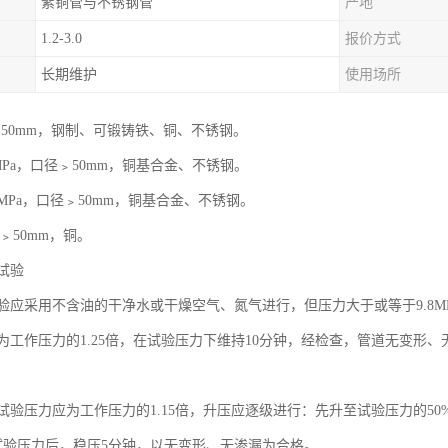
紫铜管与不锈钢管
产地
1.2-3.0
报价方式
长期维护
使用场所
口径≤50mm，钢制、可锻铸铁、铜、不锈钢。
.57MPa，口径﹥50mm，铜基合金、不锈钢。
2.68MPa，口径﹥50mm，铜基合金、不锈钢。
径﹥50mm，铜。
试验
验应采用不含油的干净水或干燥空气、氮气进行，但压力大于或等于9.8M
为工作压力的1.25倍，在试验压力下维持10分钟，经检查，管道无变形
试验压力应为工作压力的1.15倍，升压应逐级进行：先升至试验压力的50
试验压力后，稳压5分钟，以无变形、无渗漏为合格。