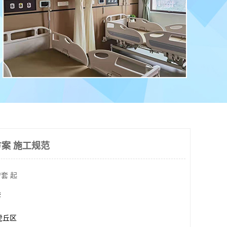
案 施工规范
/套 起
套
虎丘区