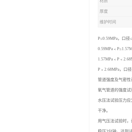
材质
厚度
维护时间
P≤0.59MPa，
0.59MPa﹤P≤1
1.57MPa﹤P﹤
P﹥2.68MPa，口
管道强度及气密性
氧气管道的强度试
水压法试验压力应
干净。
用气压法试验时，
稳压3分钟，达到