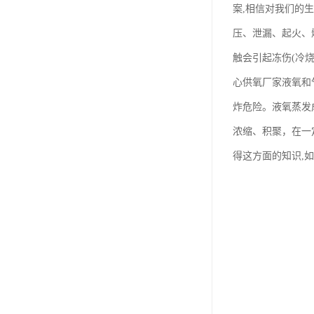
案,相信对我们的
压、泄漏、起火、
触会引起冻伤(冷
心供氧厂家液氧和
炸危险。液氧蒸发
浓缩、积聚，在一
得这方面的知识,