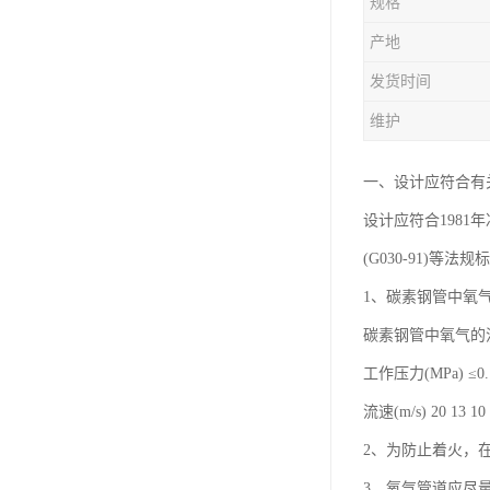
规格
产地
发货时间
维护
一、设计应符合有
设计应符合1981
(G030-91)等法
1、碳素钢管中氧
碳素钢管中氧气的
工作压力(MPa) ≤0.1 
流速(m/s) 20 13 10
2、为防止着火，
3、氧气管道应尽