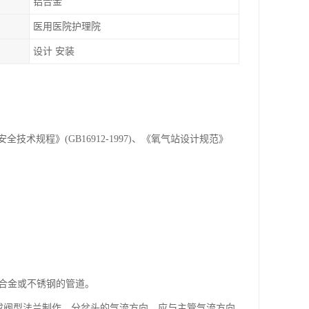
铝合金
医用医院护理院
设计 安装
规程》(GB16912-1997)、《氧气站设计规范》
基合金或不锈钢的管道。
压成阀型法兰制作。分岔头的气流方向，应与主管气流方向