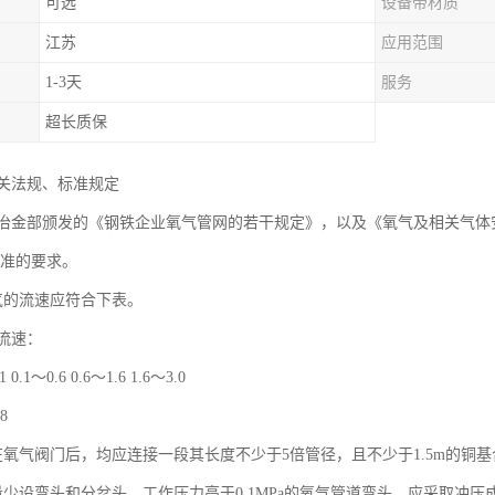
可选
设备带材质
江苏
应用范围
1-3天
服务
超长质保
关法规、标准规定
年冶金部颁发的《钢铁企业氧气管网的若干规定》，以及《氧气及相关气体安全技术
规标准的要求。
气的流速应符合下表。
流速：
0.1～0.6 0.6～1.6 1.6～3.0
 8
在氧气阀门后，均应连接一段其长度不少于5倍管径，且不少于1.5m的铜
量少设弯头和分岔头，工作压力高于0.1MPa的氧气管道弯头，应采取冲