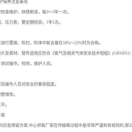
护保养注意事项
常检查维护，除锈刷漆，每3～5年一次。
阀、压力表，要定期校验，1年1次。
。
应进行置换，吹扫，吹体中氧含量在18%～23%时为合格。
片及管材、管件选用应符合《氧气及相关气体安全技术规程》(GB16912-1
，培训操作，检修，维护人员。
修及操作人员对安全的重视程度。
的警惕性。
水平。
方案
的应急预留方案,中心供氧厂家在传输等过程中是非常严谨和有规则的,那