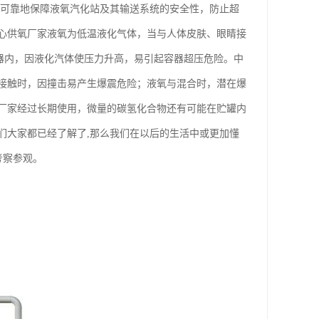
，可靠地保障液氧汽化站及其输送系统的安全性，防止超
心供氧厂家液氧为低温液化气体，当与人体皮肤、眼睛接
器内，因液化汽体使压力升高，易引起容器超压危险。中
接触时，因撞击易产生爆震危险；液氧与混合时，潜在爆
厂家经过长期使用，微量的碳氢化合物还有可能在贮罐内
们大家都已经了解了,那么我们在以后的生活中或更加懂
考察参观。