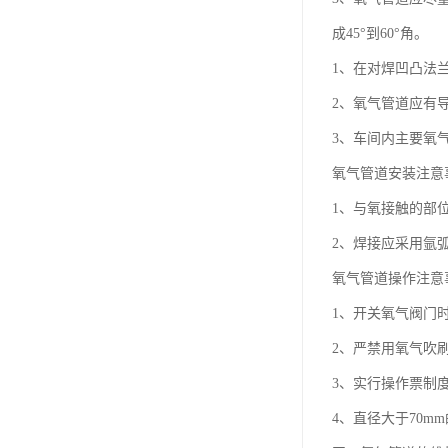
成45°到60°角。
1、在对焊凹凸法
2、氧气管道应有导
3、车间内主要氧
氧气管道安装注意
1、与氧接触的部
2、焊接应采用氩
氧气管道操作注意
1、开关氧气阀门
2、严禁用氧气吹
3、实行操作票制
4、直径大于70m