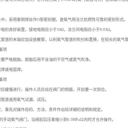
兰中，采用紫铜焊丝作O型密封圈，是氧气用法兰抗燃性可靠的密封形式。
电的良好装置，接地电阻应小于10Ω，法兰间电阻应小于0.03Ω。
气管道的末端应加设放散管，以利氧气管道的吹扫和置换，在较长的氧气
事项
位要严格脱脂，脱脂后用不含油的干空气或氮气吹净。
弧焊或电弧焊。
事项
时应缓慢进行，操作人员应站在阀门的侧面，开启要一次到位。
刷管道或用氧气试漏、试压。
度，事先对操作目的、方法、条件作出较详细的说明和规定。
m的手动氧气阀门，当阀前后压差缩小到0.3MPa以内时才允许操作。