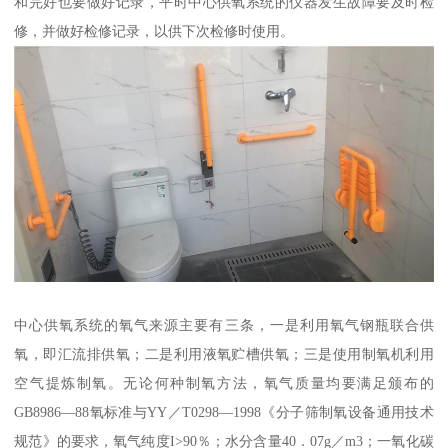
和完好也要做好记录，平时中心供氧系统的仪器发生故障要及时检
修，并做好检修记录，以供下次检修时使用。
中心供氧系统的氧气来源主要有三条，一是利用氧气钢瓶联合供
氧，即汇流排供氧；二是利用液氧贮槽供氧；三是使用制氧机利用
空气提炼制氧。无论何种制氧方法，氧气质量均要满足颁布的
GB8986—88氧标准与YY／T0298—1998《分子筛制氧设备通用技术
规范》的要求，氧气纯度I>90％；水分含量40．07g／m3；一氧化碳