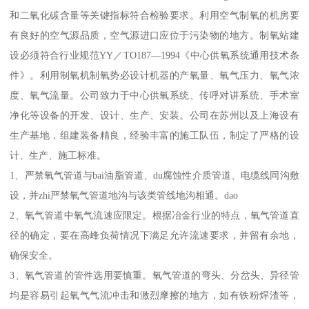
和二氧化碳含量等关键指标符合检验要求。利用空气制氧的机房要
有良好的空气源品质，空气源进口应位于污染物的地方。制氧站建
设必须符合行业规范YY／TO187—1994《中心供氧系统通用技术条
件》。利用制氧机制氧势必设计机器的产氧量、氧气压力、氧气浓
度、氧气流量。公司致力于中心供氧系统、传呼对讲系统、手术室
净化等设备的开发、设计、生产、安装。公司在苏州以及上海设有
生产基地，组建装备精良，经验丰富的施工队伍，制定了严格的设
计、生产、施工标准。
1、严禁氧气管道与bai油脂管道、du腐蚀性介质管道、电缆线同沟敷
设，并zhi严禁氧气管道地沟与该类管线地沟相通。dao
2、氧气管道中氧气流速应限定。根据冶金行业的特点，氧气管道直
径的确定，要在高峰负荷情况下满足允许流速要求，并留有余地，
确保安全。
3、氧气管道的管件选用要慎重。氧气管道的弯头、分岔头、异径管
均是容易引起氧气气流冲击和激烈摩擦的地方，如有铁粉焊渣等，