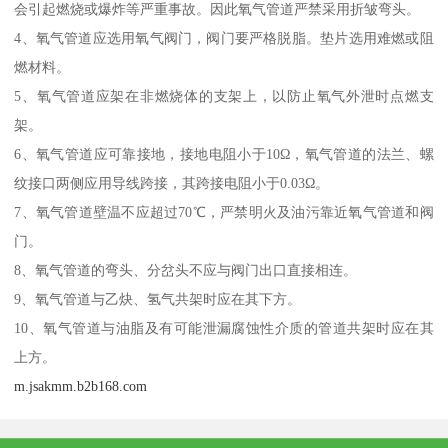
会引起燃烧或爆炸等严重事故。因此氧气管道严禁采用折皱弯头。
4、氧气管道应选用氧气阀门，阀门要严格脱脂。垫片选用难燃或阻
燃材料。
5、氧气管道应架在非燃烧体的支架上，以防止氧气外泄时点燃支
架。
6、氧气管道应可靠接地，接地电阻小于10Ω，氧气管道的法兰、螺
纹接口两侧应用导线跨接，其跨接电阻小于0.03Ω。
7、氧气管道壁温不应超过70℃，严禁明火及油污靠近氧气管道和阀
门。
8、氧气管道的弯头、分岔头不应与阀门出口直接相连。
9、氧气管道与乙炔、氢气共架时应在其下方。
10、氧气管道与油脂及有可能泄漏腐蚀性介质的管道共架时应在其
上方。
m.jsakmm.b2b168.com