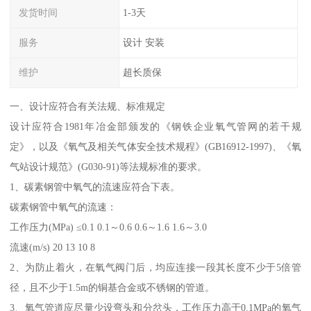
发货时间
1-3天
服务
设计 安装
维护
超长质保
一、设计应符合有关法规、标准规定
设计应符合1981年冶金部颁发的《钢铁企业氧气管网的若干规
定》，以及《氧气及相关气体安全技术规程》(GB16912-1997)、《氧
气站设计规范》(G030-91)等法规标准的要求。
1、碳素钢管中氧气的流速应符合下表。
碳素钢管中氧气的流速：
工作压力(MPa) ≤0.1 0.1～0.6 0.6～1.6 1.6～3.0
流速(m/s) 20 13 10 8
2、为防止着火，在氧气阀门后，均应连接一段其长度不少于5倍管
径，且不少于1.5m的铜基合金或不锈钢的管道。
3、氧气管道应尽量少设弯头和分岔头，工作压力高于0.1MPa的氧气