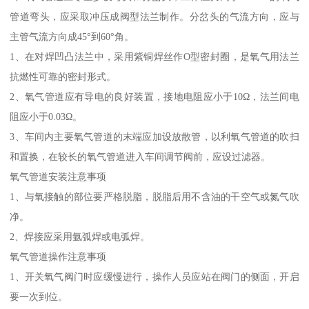
管道弯头，应采取冲压成阀型法兰制作。分岔头的气流方向，应与
主管气流方向成45°到60°角。
1、在对焊凹凸法兰中，采用紫铜焊丝作O型密封圈，是氧气用法兰
抗燃性可靠的密封形式。
2、氧气管道应有导电的良好装置，接地电阻应小于10Ω，法兰间电
阻应小于0.03Ω。
3、车间内主要氧气管道的末端应加设放散管，以利氧气管道的吹扫
和置换，在较长的氧气管道进入车间调节阀前，应设过滤器。
氧气管道安装注意事项
1、与氧接触的部位要严格脱脂，脱脂后用不含油的干空气或氮气吹
净。
2、焊接应采用氩弧焊或电弧焊。
氧气管道操作注意事项
1、开关氧气阀门时应缓慢进行，操作人员应站在阀门的侧面，开启
要一次到位。