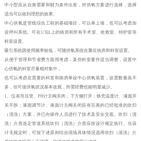
中小型应从自身需要和财力条件出发，对供氧方案进行选择，选择
适当可以收到理想的效果。
中心供氧是管线综合工程的基础项目，可以单上项，也可以考虑加
设呼叫系统。可在1/3以上的病房和所有手术室、抢救室、特护室等
科室设置。
吸引系统因使用频率较低，可随供氧系统在重症病房和科室设置。
从便于管理和节省费方面用考虑，某些科室要作适当调整，设置中
心供氧的科室尽量相对集中 。
也可以考虑在需要的科室和病房单设中心供氧装置，设置数量虽不
多，但可使供氧状况基本改观，所需经费也能明显减少。
1、仪表导压管、PH计主阀关闭，下方侧打开；铁壳温度计、液面开
关不拆；液面调节计、液面计主阀关闭应有完善的已经批准的吹扫
（清洗）方案，并已向操作人员进行了技术及安全交底。吹扫（清
洗）介质选定管道系统吹扫（清洗）介质应按设计规定执行。当设
计无规定时，可按下述原则结合现场具体情况选用吹扫（清洗）介