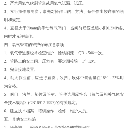
2、严禁用氧气吹刷管道或用氧气试漏、试压。
3、实行操作票制度，事先对操作目的、方法、条件作出较详细的说
明和规定。
4、直径大于70mm的手动氧气阀门，当阀前后压差缩小到0.3MPa以
内时才允许操作。
四、氧气管道的维护保养注意事项
1、氧气管道要经常检查维护，除锈刷漆，每3～5年一次。
2、管路上的安全阀、压力表，要定期校验，1年1次。
3、完善接地装置。
4、动火作业前，应进行置换，吹扫，吹体中氧含量在18%～23%时
为合格。
5、阀门、法兰、垫片及管材、管件选用应符合《氧气及相关气体安
全技术规程》(GB16912-1997)的有关规定。
6、建立技术档案，培训操作，检修，维护人员。
五、其他安全措施
1、提高施工、检修及操作人员对安全的重视程度。